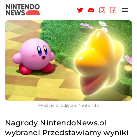
NAGRODY
NEWSY
RECENZJE
ARTYKUŁY
WSPARCIE
O NAS
Właściciel zdjęcia: Nintendo
Nagrody NintendoNews.pl
wybrane! Przedstawiamy wyniki
ZALOGUJ