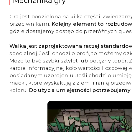
Mechanika gry
Gra jest podzielona na kilka części. Zwiedza
przeciwnikami.
Kolejny element to rozbudowa
gdzie dostajemy dostęp do przeróżnych questó
Walka jest zaprojektowana raczej standardo
specjalnej. Jeśli chodzi o broń, to możemy dz
Może to być szybki sztylet lub potężny topór.
karcie informacyjnej koło wartości liczbowej 
posiadanym uzbrojeniu. Jeśli chodzi o umiej
macki, które wyskakują z ziemi i ranią przeci
koloru.
Do użycia umiejętności potrzebujemy