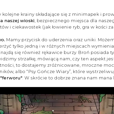
my kolejne krainy składające się z minimapek i p
 naszej wioski
, bezpiecznego miejsca dla nasze
w i ciekawostek (jak łowienie ryb, gra w kości za
wo.
Mamy przycisk do uderzenia oraz uniki. Możem
ierżyć tylko jedną i w różnych miejscach wymieni
 Znajdą się również rękawice burzy. Broń posiada 
widzimy strzałkę, mówiącą nam, czy ten aspekt jes
ętności, to dostajemy zróżnicowane, mroczne mo
wników, albo “Psy Gończe Wiary”, które wystrzeliw
 "ferworu"
. W skrócie to dobrze znana nam mana 