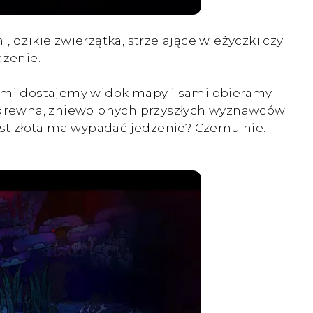
i, dzikie zwierzątka, strzelające wieżyczki czy
ażenie.
mi dostajemy widok mapy i sami obieramy
ią drewna, zniewolonych przyszłych wyznawców
ast złota ma wypadać jedzenie? Czemu nie.