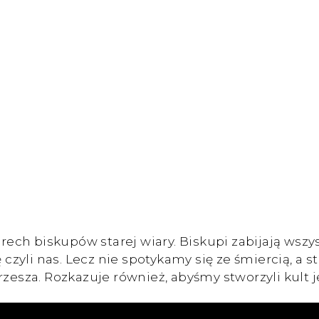
erech biskupów starej wiary. Biskupi zabijają wszy
ię czyli nas. Lecz nie spotykamy się ze śmiercią, 
rzesza. Rozkazuje również, abyśmy stworzyli kult 