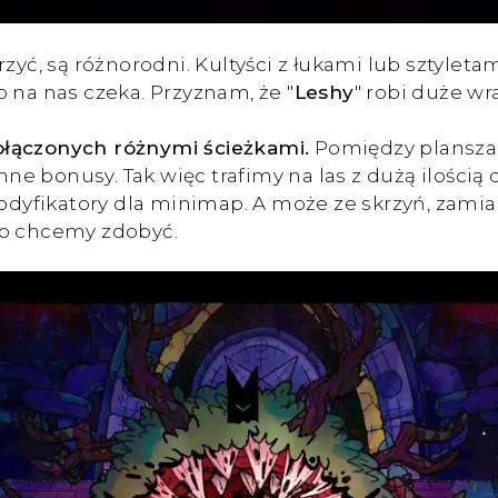
yć, są różnorodni. Kultyści z łukami lub sztyletam
 na nas czeka. Przyznam, że "
Leshy
" robi duże wr
ołączonych różnymi ścieżkami.
Pomiędzy plansza
ne bonusy. Tak więc trafimy na las z dużą ilośc
 modyfikatory dla minimap. A może ze skrzyń, zami
co chcemy zdobyć.