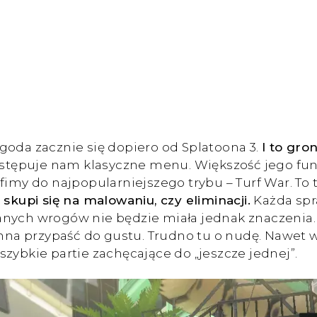
zygoda zacznie się dopiero od Splatoona 3.
I to gro
zastępuje nam klasyczne menu. Większość jego fu
afimy do najpopularniejszego trybu – Turf War. To
 skupi się na malowaniu, czy eliminacji.
Każda spr
anych wrogów nie będzie miała jednak znaczenia
nna przypaść do gustu. Trudno tu o nudę. Nawet
– szybkie partie zachęcające do „jeszcze jednej”.