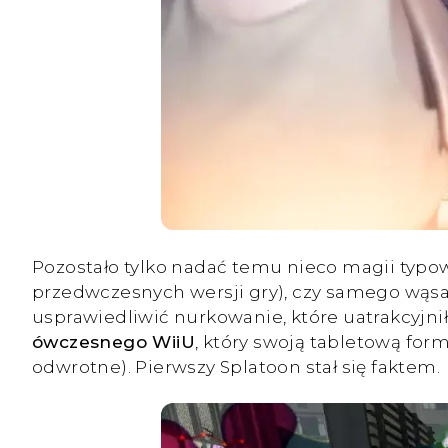
Pozostało tylko nadać temu nieco magii typow
przedwczesnych wersji gry), czy samego wąsa
usprawiedliwić nurkowanie, które uatrakcyjn
ówczesnego WiiU
, który swoją tabletową for
odwrotne). Pierwszy Splatoon stał się faktem.