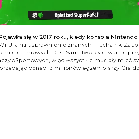
Pojawiła się w 2017 roku, kiedy konsola Nintendo
z WiiU, a na usprawnienie znanych mechanik. Zapoz
ormie darmowych DLC. Sami twórcy otwarcie przyz
graczy eSportowych, więc wszystkie musiały mieć 
przedając ponad 13 milionów egzemplarzy. Gra doc