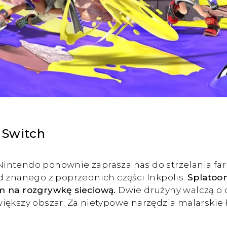
 Switch
e. Nintendo ponownie zaprasza nas do strzelania
d znanego z poprzednich części Inkpolis.
Splatoo
m na rozgrywkę sieciową.
Dwie drużyny walczą o
większy obszar. Za nietypowe narzędzia malarskie