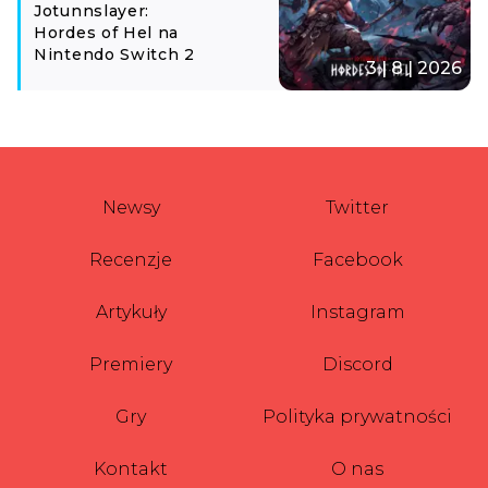
Jotunnslayer:
Hordes of Hel na
Nintendo Switch 2
3 | 8 | 2026
Newsy
Twitter
Recenzje
Facebook
Artykuły
Instagram
Premiery
Discord
Gry
Polityka prywatności
Kontakt
O nas