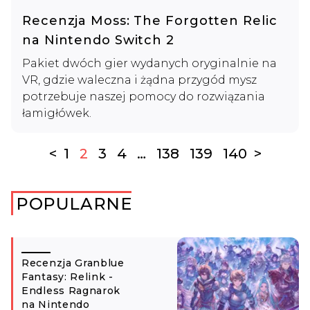
Recenzja Moss: The Forgotten Relic
na Nintendo Switch 2
Pakiet dwóch gier wydanych oryginalnie na
VR, gdzie waleczna i żądna przygód mysz
potrzebuje naszej pomocy do rozwiązania
łamigłówek.
<
1
2
3
4
…
138
139
140
>
POPULARNE
Recenzja Granblue
Fantasy: Relink -
Endless Ragnarok
na Nintendo