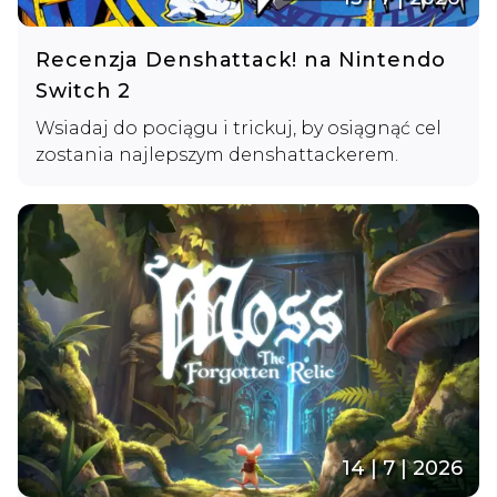
Recenzja Denshattack! na Nintendo
Switch 2
Wsiadaj do pociągu i trickuj, by osiągnąć cel
zostania najlepszym denshattackerem.
14 | 7 | 2026