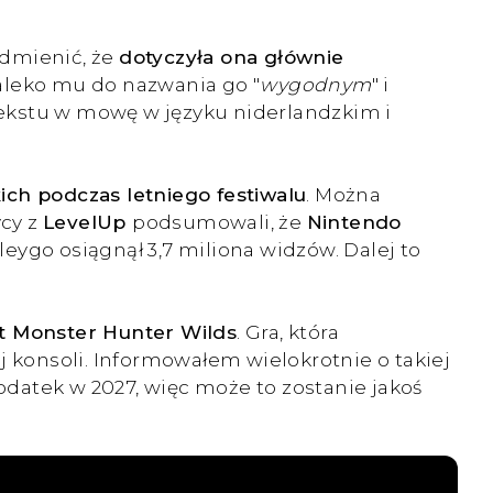
admienić, że
dotyczyła ona głównie
leko mu do nazwania go "
wygodnym
" i
 tekstu w mowę w języku niderlandzkim i
ch podczas letniego festiwalu
. Można
ycy z
LevelUp
podsumowali, że
Nintendo
ygo osiągnął 3,7 miliona widzów. Dalej to
rt Monster Hunter Wilds
. Gra, która
j konsoli. Informowałem wielokrotnie o takiej
datek w 2027, więc może to zostanie jakoś