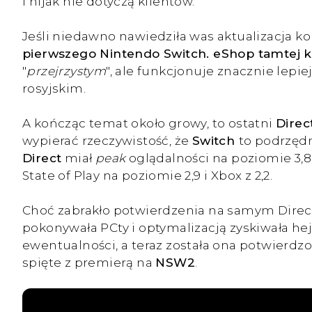
i nijak nie dotyczą klientów.
Jeśli niedawno nawiedziła was aktualizacja ko
pierwszego Nintendo Switch. eShop tamtej kon
"
przejrzystym
", ale funkcjonuje znacznie lepi
rosyjskim.
A kończąc temat około growy, to ostatni
Direc
wypierać rzeczywistość, że
Switch
to podrzędn
Direct
miał
peak
oglądalności na poziomie 3,8
State of Play na poziomie 2,9 i Xbox z 2,2.
Choć zabrakło potwierdzenia na samym Direct
pokonywała PCty i optymalizacją zyskiwała hej
ewentualności, a teraz została ona potwierdz
spięte z premierą na
NSW2
.