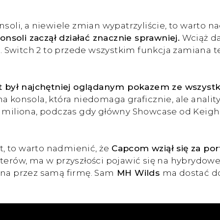
nsoli, a niewiele zmian wypatrzyliście, to warto n
soli zaczął działać znacznie sprawniej.
Wciąż da
ej. Switch 2 to przede wszystkim funkcja zamiana
t był najchętniej oglądanym pokazem ze wszystki
a konsola, która niedomaga graficznie, ale analit
 miliona, podczas gdy główny Showcase od Keighle
, to warto nadmienić, że
Capcom wziął się za po
terów, ma w przyszłości pojawić się na hybrydowe
ona przez samą firmę. Sam
MH Wilds
ma dostać do