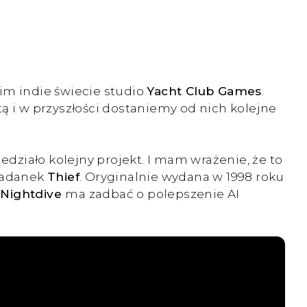
oim indie świecie studio
Yacht Club Games
.
stą i w przyszłości dostaniemy od nich kolejne
działo kolejny projekt. I mam wrażenie, że to
kradanek
Thief
. Oryginalnie wydana w 1998 roku
,
Nightdive
ma zadbać o polepszenie AI