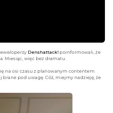
Deweloperzy
Denshattack!
poinformowali, że
ca. Miesiąc, więc bez dramatu.
się na osi czasu z planowanym contentem.
ej brane pod uwagę. Cóż, miejmy nadzieję, że