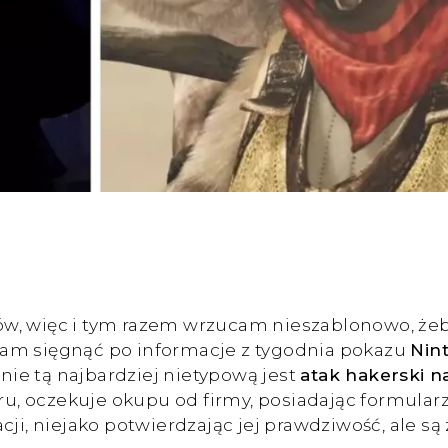
w, więc i tym razem wrzucam nieszablonowo, żeb
kam sięgnąć po informacje z tygodnia pokazu
Nin
wnie tą najbardziej nietypową jest
atak hakerski 
, oczekuje okupu od firmy, posiadając formular
ji, niejako potwierdzając jej prawdziwość, ale są