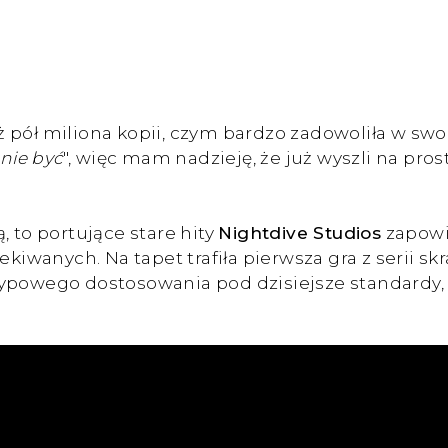
ż pół miliona kopii, czym bardzo zadowoliła w sw
 nie być
", więc mam nadzieję, że już wyszli na pro
, to portujące stare hity
Nightdive Studios
zapowie
ekiwanych. Na tapet trafiła pierwsza gra z serii s
typowego dostosowania pod dzisiejsze standardy