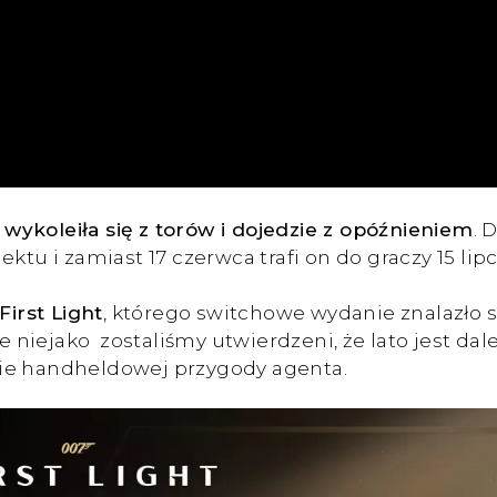
wykoleiła się z torów i dojedzie z opóźnieniem
. 
ktu i zamiast 17 czerwca trafi on do graczy 15 lip
First Light
, którego switchowe wydanie znalazło 
niejako zostaliśmy utwierdzeni, że lato jest dal
nie handheldowej przygody agenta.