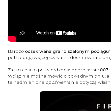
Bardzo
oczekiwana gra "o szalonym pociągu" 
potrzebują więcej czasu na doszlifowanie proje
Za to niejako potwierdzenia doczekał się
007: 
Wciąż nie można mówić o dokładnym dniu, ale 
te nadmienione
opóźnienia
nie dotyczą właś