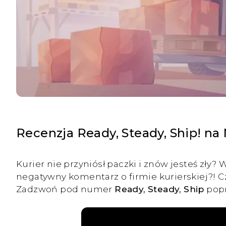
Recenzja Ready, Steady, Ship! na
Kurier nie przyniósł paczki i znów jesteś zły?
negatywny komentarz o firmie kurierskiej?! C
Zadzwoń pod numer
Ready, Steady, Ship
popr