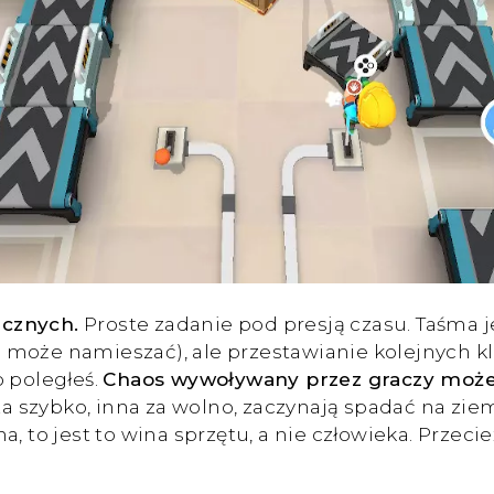
icznych.
Proste zadanie pod presją czasu. Taśma j
 może namieszać), ale przestawianie kolejnych kl
o poległeś.
Chaos wywoływany przez graczy może i 
a szybko, inna za wolno, zaczynają spadać na zie
 to jest to wina sprzętu, a nie człowieka. Przecież