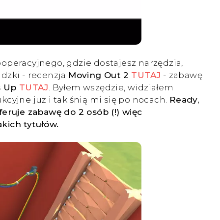
operacyjnego, gdzie dostajesz narzędzia,
dzki - recenzja
Moving Out 2
TUTAJ
- zabawę
s Up
TUTAJ
. Byłem wszędzie, widziałem
cyjne już i tak śnią mi się po nocach.
Ready,
feruje zabawę do 2 osób (!) więc
akich tytułów.