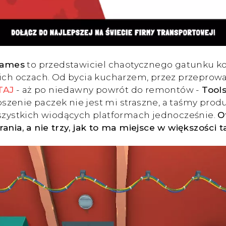
 Games
to przedstawiciel chaotycznego gatunku ko
oich oczach. Od bycia kucharzem, przez przeprowa
TAJ
- aż po niedawny powrót do remontów -
Tool
enie paczek nie jest mi straszne, a taśmy produk
szystkich wiodących platformach jednocześnie.
O
nia, a nie trzy, jak to ma miejsce w większości t