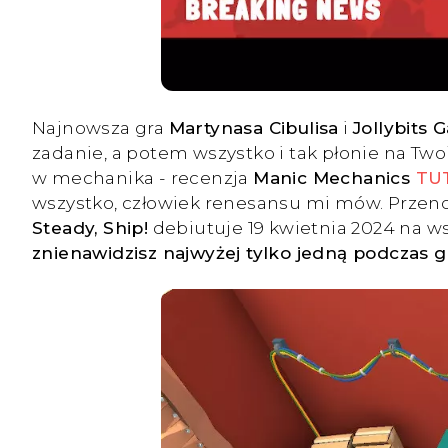
Najnowsza gra
Martynasa Cibulisa
i
Jollybits
zadanie, a potem wszystko i tak płonie na Tw
w mechanika - recenzja
Manic Mechanics
TU
wszystko, człowiek renesansu mi mów. Przenosz
Steady, Ship!
debiutuje 19 kwietnia 2024 na w
znienawidzisz najwyżej tylko jedną podczas gra