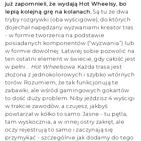
już zapomnieli, że wydają Hot Wheelsy, bo
lepią kolejną grę na kolanach.
Są tu ze dwa
tryby rozgrywki (oba wyścigowe), do których
dojechał napędzany wyzwaniami kreator tras
- w formie tworzenia na podstawie
posiadanych komponentów (“wyzwania”) lub
w formie dowolnej. Łatwiej sobie pozwolić na
ten ostatni element w świecie, gdy całość jest
w pełni…
Hot Wheelsowa
. Każda trasa jest
złożona z jednokolorowych i szybko wtórnych
torów. Rozumiem, że tak funkcjonują te
zabawki, ale wśród gamingowych gokartów
to dość duży problem. Niby jeździsz 4 wyścigi
w trakcie zawodów, a czujesz, jakbyś
powtarzał w kółko to samo. Jasne - tu pętla,
tam wyskocznia, a w innej ostry zakręt, ale
oczy rejestrują to samo i zaczynają się
przymykać - szczególnie jak dodamy do tego