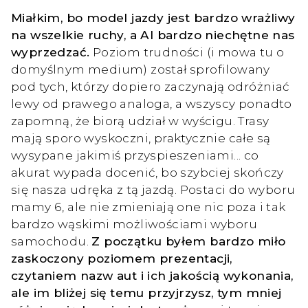
Miałkim, bo model jazdy jest bardzo wrażliwy
na wszelkie ruchy, a AI bardzo niechętne nas
wyprzedzać.
Poziom trudności (i mowa tu o
domyślnym medium) został sprofilowany
pod tych, którzy dopiero zaczynają odróżniać
lewy od prawego analoga, a wszyscy ponadto
zapomną, że biorą udział w wyścigu. Trasy
mają sporo wyskoczni, praktycznie całe są
wysypane jakimiś przyspieszeniami... co
akurat wypada docenić, bo szybciej skończy
się nasza udręka z tą jazdą. Postaci do wyboru
mamy 6, ale nie zmieniają one nic poza i tak
bardzo wąskimi możliwościami wyboru
samochodu.
Z początku byłem bardzo miło
zaskoczony poziomem prezentacji,
czytaniem nazw aut i ich jakością wykonania,
ale im bliżej się temu przyjrzysz, tym mniej