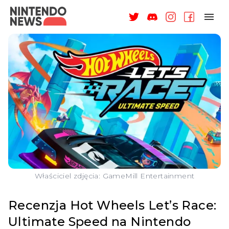
NAGRODY
NEWSY
RECENZJE
ARTYKUŁY
WSPARCIE
O NAS
Właściciel zdjęcia: GameMill Entertainment
Recenzja Hot Wheels Let’s Race:
Ultimate Speed na Nintendo
ZALOGUJ