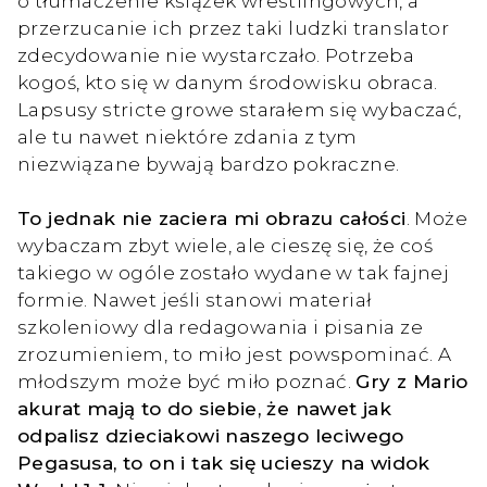
o tłumaczenie książek wrestlingowych, a
przerzucanie ich przez taki ludzki translator
zdecydowanie nie wystarczało. Potrzeba
kogoś, kto się w danym środowisku obraca.
Lapsusy stricte growe starałem się wybaczać,
ale tu nawet niektóre zdania z tym
niezwiązane bywają bardzo pokraczne.
To jednak nie zaciera mi obrazu całości
. Może
wybaczam zbyt wiele, ale cieszę się, że coś
takiego w ogóle zostało wydane w tak fajnej
formie. Nawet jeśli stanowi materiał
szkoleniowy dla redagowania i pisania ze
zrozumieniem, to miło jest powspominać. A
młodszym może być miło poznać.
Gry z Mario
akurat mają to do siebie, że nawet jak
odpalisz dzieciakowi naszego leciwego
Pegasusa, to on i tak się ucieszy na widok