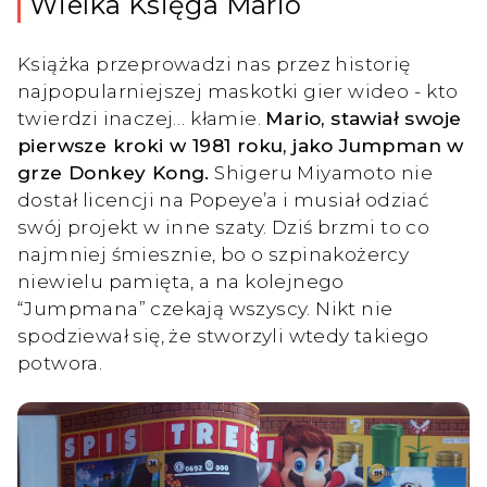
Wielka Księga Mario
Książka przeprowadzi nas przez historię
najpopularniejszej maskotki gier wideo - kto
twierdzi inaczej… kłamie.
Mario, stawiał swoje
pierwsze kroki w 1981 roku, jako Jumpman w
grze Donkey Kong.
Shigeru Miyamoto nie
dostał licencji na Popeye’a i musiał odziać
swój projekt w inne szaty. Dziś brzmi to co
najmniej śmiesznie, bo o szpinakożercy
niewielu pamięta, a na kolejnego
“Jumpmana” czekają wszyscy. Nikt nie
spodziewał się, że stworzyli wtedy takiego
potwora.