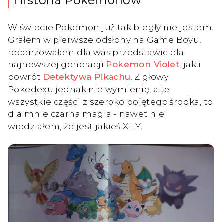
Historia Pokemonów
W świecie Pokemon już tak biegły nie jestem.
Grałem w pierwsze odsłony na Game Boyu,
recenzowałem dla was przedstawiciela
najnowszej generacji
Pokemon Violet
, jak i
powrót
Detektywa Pikachu
. Z głowy
Pokedexu jednak nie wymienię, a te
wszystkie części z szeroko pojętego środka, to
dla mnie czarna magia - nawet nie
wiedziałem, że jest jakieś X i Y.