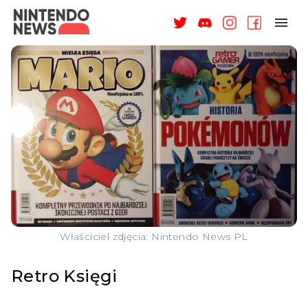
NAGRODY
NEWSY
RECENZJE
ARTYKUŁY
WSPARCIE
O NAS
Właściciel zdjęcia: Nintendo News PL
Retro Księgi
ZALOGUJ