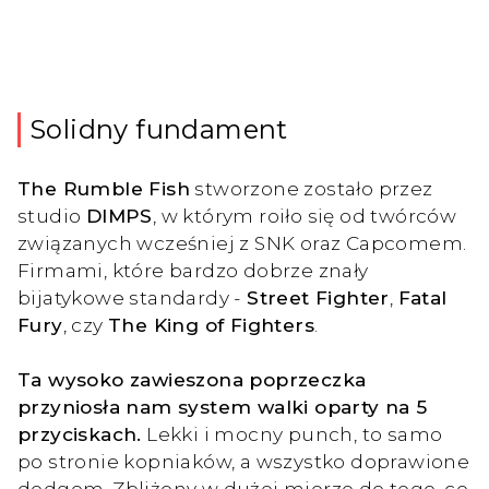
Solidny fundament
The Rumble Fish
stworzone zostało przez
studio
DIMPS
, w którym roiło się od twórców
związanych wcześniej z SNK oraz Capcomem.
Firmami, które bardzo dobrze znały
bijatykowe standardy -
Street Fighter
,
Fatal
Fury
, czy
The King of Fighters
.
Ta wysoko zawieszona poprzeczka
przyniosła nam system walki oparty na 5
przyciskach.
Lekki i mocny punch, to samo
po stronie kopniaków, a wszystko doprawione
dodgem. Zbliżony w dużej mierze do tego, co