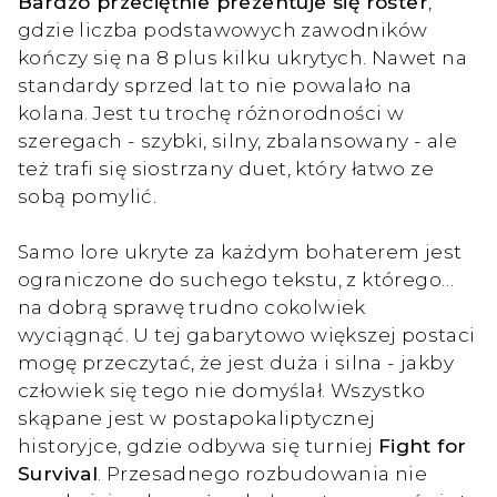
Bardzo przeciętnie prezentuje się roster
,
gdzie liczba podstawowych zawodników
kończy się na 8 plus kilku ukrytych. Nawet na
standardy sprzed lat to nie powalało na
kolana. Jest tu trochę różnorodności w
szeregach - szybki, silny, zbalansowany - ale
też trafi się siostrzany duet, który łatwo ze
sobą pomylić.
Samo lore ukryte za każdym bohaterem jest
ograniczone do suchego tekstu, z którego…
na dobrą sprawę trudno cokolwiek
wyciągnąć. U tej gabarytowo większej postaci
mogę przeczytać, że jest duża i silna - jakby
człowiek się tego nie domyślał. Wszystko
skąpane jest w postapokaliptycznej
historyjce, gdzie odbywa się turniej
Fight for
Survival
. Przesadnego rozbudowania nie