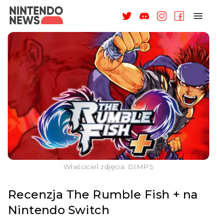
NAGRODY
NEWSY
RECENZJE
ARTYKUŁY
WSPARCIE
O NAS
Właściciel zdjęcia: DIMPS
Recenzja The Rumble Fish + na
Nintendo Switch
ZALOGUJ