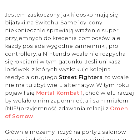
Jestem zaskoczony jak kiepsko mają się
bijatyki na Switchu. Same joy-cony
niekoniecznie sprawiają wrażenie super
przyjemnych do kręcenia combosów, ale
każdy posiada wygodne zamienniki, pro
controllery, a Nintendo wcale nie rozpycha
się łokciami w tym gatunku. Jeśli unikasz
lodówek, z których wyskakuje kolejna
reedycja drugiego
Street Fightera
, to wcale
nie ma tu zbyt wielu alternatyw. W tym roku
pojawił się
Mortal Kombat 1
, choć wielu raczej
by wolało o nim zapomnieć, a i sam miałem
(NIE!)przyjemność zdawania relacji z
Omen
of Sorrow
.
Głównie możemy liczyć na porty z salonów
arcade i właśnie czymś takim zajmiemy się