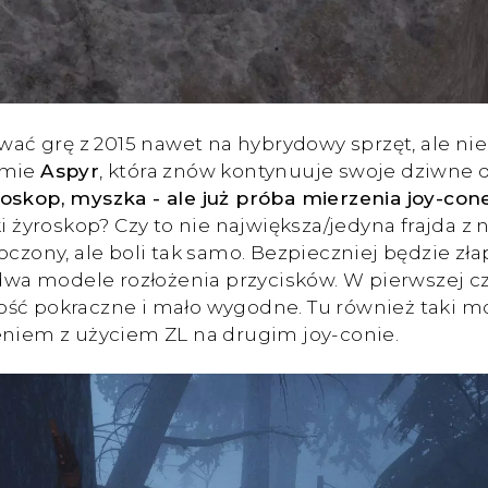
ować grę z 2015 nawet na hybrydowy sprzęt, ale nie
rmie
Aspyr
, która znów kontynuuje swoje dziwne d
oskop, myszka - ale już próba mierzenia joy-cone
 żyroskop? Czy to nie największa/jedyna frajda z n
czony, ale boli tak samo. Bezpieczniej będzie złap
e dwa modele rozłożenia przycisków. W pierwszej c
o dość pokraczne i mało wygodne. Tu również taki 
iem z użyciem ZL na drugim joy-conie.