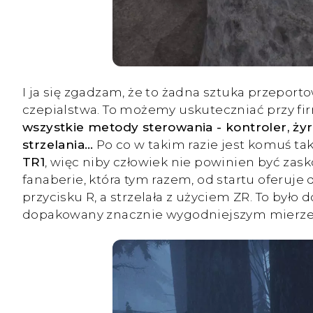
I ja się zgadzam, że to żadna sztuka przeport
czepialstwa. To możemy uskuteczniać przy fi
wszystkie metody sterowania - kontroler, żyr
strzelania…
Po co w takim razie jest komuś taki
TR1
, więc niby człowiek nie powinien być zasko
fanaberie, która tym razem, od startu oferuj
przycisku R, a strzelała z użyciem ZR. To był
dopakowany znacznie wygodniejszym mierzen