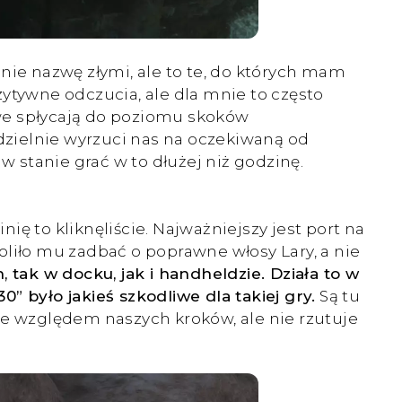
ch nie nazwę złymi, ale to te, do których mam
ytywne odczucia, ale dla mnie to często
we spłycają do poziomu skoków
zielnie wyrzuci nas na oczekiwaną od
w stanie grać w to dłużej niż godzinę.
nię to kliknęliście. Najważniejszy jest port na
oliło mu zadbać o poprawne włosy Lary, a nie
tak w docku, jak i handheldzie. Działa to w
0” było jakieś szkodliwe dla takiej gry.
Są tu
e względem naszych kroków, ale nie rzutuje