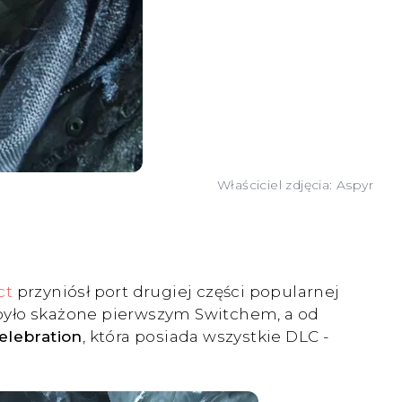
Właściciel zdjęcia: Aspyr
ct
przyniósł port drugiej części popularnej
 było skażone pierwszym Switchem, a od
elebration
, która posiada wszystkie DLC -