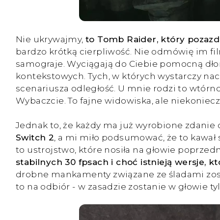
Nie ukrywajmy,
to Tomb Raider, który pozaz
bardzo krótką cierpliwość. Nie odmówię im fi
samograje. Wyciągają do Ciebie pomocną dłoń
kontekstowych. Tych, w których wystarczy na
scenariusza odległość. U mnie rodzi to wtórnoś
Wybaczcie. To fajne widowiska, ale niekoniec
Jednak to, że każdy ma już wyrobione zdanie o g
Switch 2
, a mi miło podsumować, że to kawał 
to ustrojstwo, które nosiła na głowie poprzed
stabilnych 30 fpsach i choć istnieją wersje, k
drobne mankamenty związane ze śladami zost
to na odbiór - w zasadzie zostanie w głowie t