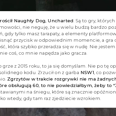
drościł Naughty Dog, Uncharted
. Są to gry, który
lmowości, nie neguję, że u wielu budzą bardzo poz
, gdy tylko masz tarapaty, a elementy platformo
cisnąć przycisk w odpowiednim momencie, a gra d
ć, która szybko przeradza się w nudę. Nie jestem 
znie coś, co mnie napędza jako gracza.
rze z 2015 roku, to ja się domyślam. Nie po tę opi
solidnego kodu. Zrzucił on z garba
NSW1
, co pozw
nio.
Zgrzytów w trakcie rozgrywki nie ma żadnych, 
tóre obsługują 60, to nie powiedziałbym, żeby to “3
awianymi na śniegu, które są znacznie opóźnion
ylko wtedy, gdy tam raz zjedziecie wzrokiem.