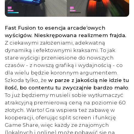
Fast Fusion to esencja arcade’owych
wyścigów. Nieskrępowana realizmem frajda.
Z ciekawymi założeniami, adekwatną
dynamiką i efektownymi kraksami. To jak
stare wyścigi przeniesione do nowszych
czasów - z nowszą grafiką i wydajnością - co
dla wielu będzie koronnym argumentem.
Szkoda tylko, że
w parze z jakością nie idzie tu
ilość, bo contentu tu zwyczajnie bardzo mało
.
To już będziemy musieli sobie wytłumaczyć
atrakcyjną premierową ceną na poziomie 60
złotych. Warto! Gra wspiera też zabawę w
kooperacji, oferując split screen i funkcję
Game Share, więc każdy ze znajomych
(lokalnych i online) może pobawić się na