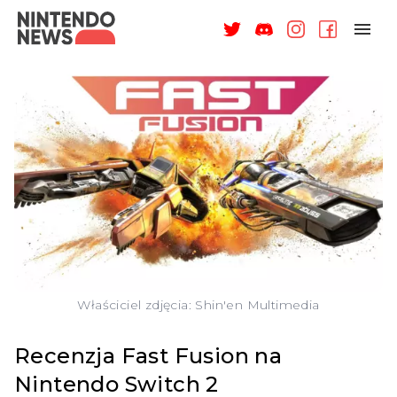
NAGRODY
NEWSY
RECENZJE
ARTYKUŁY
WSPARCIE
O NAS
Właściciel zdjęcia: Shin'en Multimedia
Recenzja Fast Fusion na
Nintendo Switch 2
ZALOGUJ