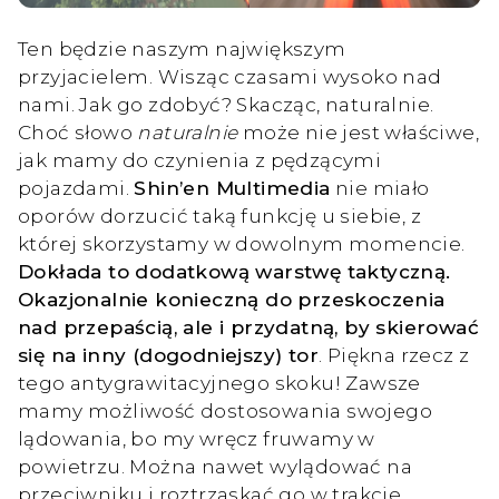
Ten będzie naszym największym
przyjacielem. Wisząc czasami wysoko nad
nami. Jak go zdobyć? Skacząc, naturalnie.
Choć słowo
naturalnie
może nie jest właściwe,
jak mamy do czynienia z pędzącymi
pojazdami.
Shin’en Multimedia
nie miało
oporów dorzucić taką funkcję u siebie, z
której skorzystamy w dowolnym momencie.
Dokłada to dodatkową warstwę taktyczną.
Okazjonalnie konieczną do przeskoczenia
nad przepaścią, ale i przydatną, by skierować
się na inny (dogodniejszy) tor
. Piękna rzecz z
tego antygrawitacyjnego skoku! Zawsze
mamy możliwość dostosowania swojego
lądowania, bo my wręcz fruwamy w
powietrzu. Można nawet wylądować na
przeciwniku i roztrzaskać go w trakcie