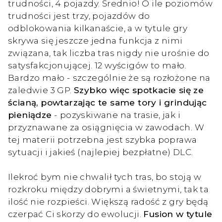
trudności, 4 pojazdy. Średnio! O ile poziomów
trudności jest trzy, pojazdów do
odblokowania kilkanaście, a w tytule gry
skrywa się jeszcze jedna funkcja z nimi
związana, tak liczba tras nigdy nie urośnie do
satysfakcjonującej. 12 wyścigów to mało.
Bardzo mało - szczególnie że są rozłożone na
zaledwie 3 GP.
Szybko więc spotkacie się ze
ścianą, powtarzając te same tory i grindując
pieniądze
- pozyskiwane na trasie, jak i
przyznawane za osiągnięcia w zawodach. W
tej materii potrzebna jest szybka poprawa
sytuacji i jakieś (najlepiej bezpłatne) DLC.
Ilekroć bym nie chwalił tych tras, bo stoją w
rozkroku między dobrymi a świetnymi, tak ta
ilość nie rozpieści. Większą radość z gry będą
czerpać Ci skorzy do ewolucji.
Fusion w tytule