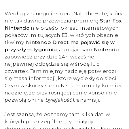
Według znanego insidera NateTheHate, który
nie tak dawno przewidział premierę
Star Fox
,
Nintendo
nie prześpi okresu internetowych
pokazów imitujących E3, w których obecnie
tkwimy.
Nintendo Direct ma pojawić się w
przyszłym tygodniu
, a znając sam
Nintendo
zapowiedź przyjdzie 24h wcześniej i
najpewniej odbędzie się w środę lub
czwartek. Tam miejmy nadzieję potwierdzi
się masa informacji, które wyciekły do sieci.
Czym zaskoczy samo N? Tu można tylko mieć
nadzieję, że przy rosnącej cenie konsoli nie
pozwolą oni na
bylejakość
transmisji.
Jest szansa, że poznamy tam kilka dat, w
których poszczególne gry miałyby
debiutować, ale wiele większych tytułów firm