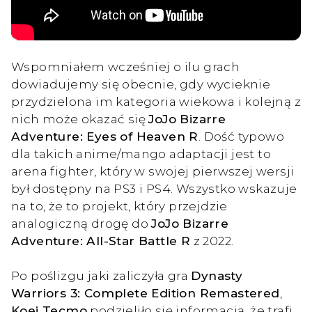
Wspomniałem wcześniej o ilu grach
dowiadujemy się obecnie, gdy wycieknie
przydzielona im kategoria wiekowa i kolejną z
nich może okazać się
JoJo Bizarre
Adventure: Eyes of Heaven R
. Dość typowo
dla takich anime/mango adaptacji jest to
arena fighter, który w swojej pierwszej wersji
był dostępny na PS3 i PS4. Wszystko wskazuje
na to, że to projekt, który przejdzie
analogiczną drogę do
JoJo Bizarre
Adventure: All-Star Battle R
z 2022.
Po poślizgu jaki zaliczyła gra
Dynasty
Warriors 3: Complete Edition Remastered
,
Koei Tecmo
podzieliło się informacją, że trafi