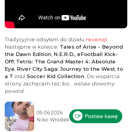
Tradycyjnie odsyłam do działu
recenzji
.
Następne w kolejce:
Tales of Arise - Beyond
the Dawn Edition
,
N.E.R.D., eFootball Kick-
Off!
,
Tetris: The Grand Master 4: Absolute
Eye
,
River City Saga: Journey to the West
,
to
a T
oraz
Soccer Kid Collection
.
Do wsparcia
strony zachęcam też, bo...
wstaw dowolny
powód
.
05.06.2026
Niko Włodek