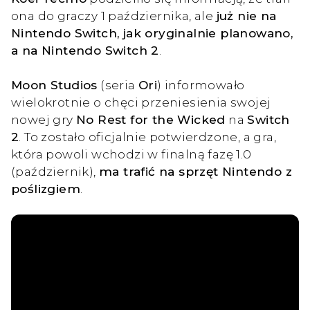
ona do graczy 1 października, ale
już nie na
Nintendo Switch, jak oryginalnie planowano,
a na Nintendo Switch 2
.
Moon Studios
(seria
Ori
) informowało
wielokrotnie o chęci przeniesienia swojej
nowej gry
No Rest for the Wicked
na
Switch
2
. To zostało oficjalnie potwierdzone, a gra,
która powoli wchodzi w finalną fazę 1.0
(październik),
ma trafić na sprzęt Nintendo z
poślizgiem
.