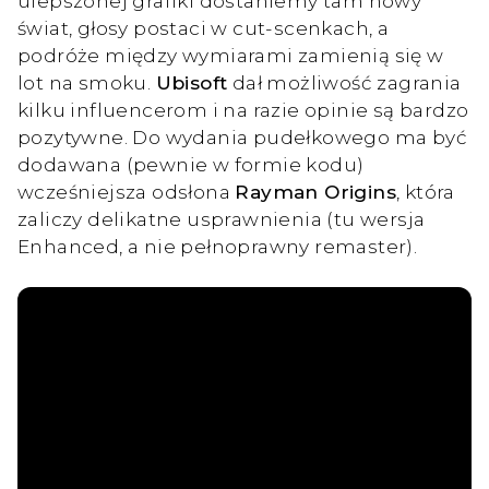
ulepszonej grafiki dostaniemy tam nowy
świat, głosy postaci w cut-scenkach, a
podróże między wymiarami zamienią się w
lot na smoku.
Ubisoft
dał możliwość zagrania
kilku influencerom i na razie opinie są bardzo
pozytywne. Do wydania pudełkowego ma być
dodawana (pewnie w formie kodu)
wcześniejsza odsłona
Rayman Origins
, która
zaliczy delikatne usprawnienia (tu wersja
Enhanced, a nie pełnoprawny remaster).