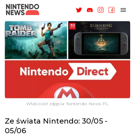
NAGRODY
NEWSY
RECENZJE
ARTYKUŁY
WSPARCIE
O NAS
Właściciel zdjęcia: Nintendo News PL
Ze świata Nintendo: 30/05 -
05/06
ZALOGUJ