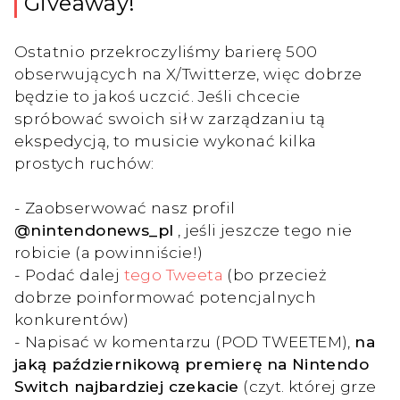
Giveaway!
Ostatnio przekroczyliśmy barierę 500
obserwujących na X/Twitterze, więc dobrze
będzie to jakoś uczcić. Jeśli chcecie
spróbować swoich sił w zarządzaniu tą
ekspedycją, to musicie wykonać kilka
prostych ruchów:
- Zaobserwować nasz profil
@nintendonews_pl
, jeśli jeszcze tego nie
robicie (a powinniście!)
- Podać dalej
tego Tweeta
(bo przecież
dobrze poinformować potencjalnych
konkurentów)
- Napisać w komentarzu (POD TWEETEM),
na
jaką październikową premierę na Nintendo
Switch najbardziej czekacie
(czyt. której grze