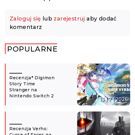
Zaloguj się
lub
zarejestruj
aby dodać
komentarz
POPULARNE
Recenzja* Digimon
Story Time
Stranger na
Nintendo Switch 2
13 | 7 | 2026
Recenzja Verho:
Curse of Faces na