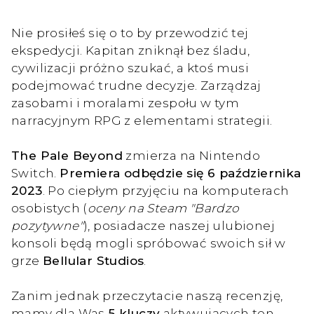
Nie prosiłeś się o to by przewodzić tej
ekspedycji. Kapitan zniknął bez śladu,
cywilizacji próżno szukać, a ktoś musi
podejmować trudne decyzje. Zarządzaj
zasobami i moralami zespołu w tym
narracyjnym RPG z elementami strategii.
The Pale Beyond
zmierza na Nintendo
Switch.
Premiera odbędzie się 6 października
2023
. Po ciepłym przyjęciu na komputerach
osobistych (
oceny na Steam "Bardzo
pozytywne"
), posiadacze naszej ulubionej
konsoli będą mogli spróbować swoich sił w
grze
Bellular Studios
.
Zanim jednak przeczytacie naszą recenzję,
mamy dla Was
5 kluczy
aktywujących ten