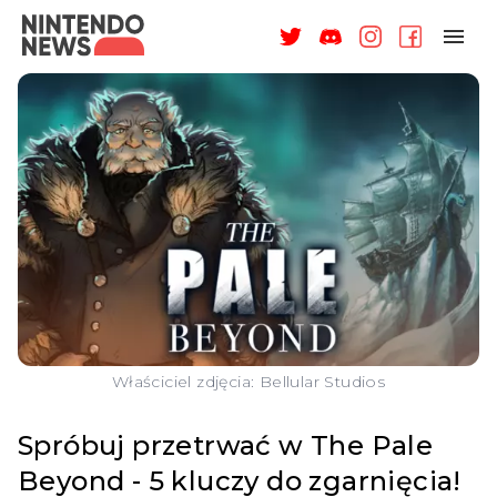
NAGRODY
NEWSY
RECENZJE
ARTYKUŁY
WSPARCIE
O NAS
Właściciel zdjęcia: Bellular Studios
Spróbuj przetrwać w The Pale
Beyond - 5 kluczy do zgarnięcia!
ZALOGUJ