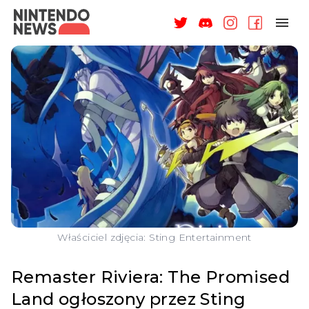
NAGRODY
NEWSY
RECENZJE
ARTYKUŁY
WSPARCIE
O NAS
Właściciel zdjęcia: Sting Entertainment
Remaster Riviera: The Promised
Land ogłoszony przez Sting
ZALOGUJ