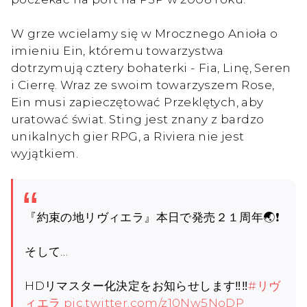
W grze wcielamy się w Mrocznego Anioła o
imieniu Ein, któremu towarzystwa
dotrzymują cztery bohaterki - Fia, Linę, Seren
i Cierrę. Wraz ze swoim towarzyszem Rose,
Ein musi zapieczętować Przeklętych, aby
uratować świat. Sting jest znany z bardzo
unikalnych gier RPG, a Riviera nie jest
wyjątkiem.
『約束の地リヴィエラ』本日で発売２１周年🌏❗️
そして…
HDリマスター化決定をお知らせします‼️‼️
#リヴ
ィエラ
pic.twitter.com/z10Nw5NoDP