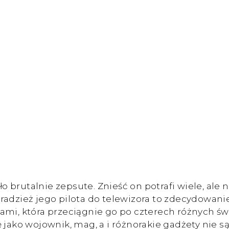
rutalnie zepsute. Znieść on potrafi wiele, ale ni
radzież jego pilota do telewizora to zdecydowanie
mi, która przeciągnie go po czterech różnych świa
 jako wojownik, mag, a i różnorakie gadżety nie s