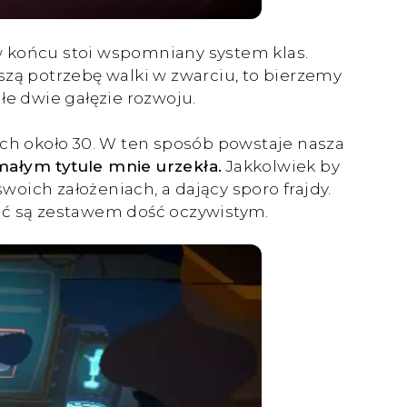
 w końcu stoi wspomniany system klas.
szą potrzebę walki w zwarciu, to bierzemy
e dwie gałęzie rozwoju.
ich około 30. W ten sposób powstaje nasza
ałym tytule mnie urzekła.
Jakkolwiek by
oich założeniach, a dający sporo frajdy.
hoć są zestawem dość oczywistym.