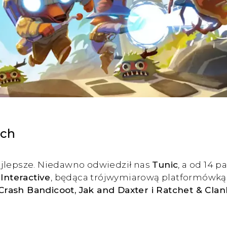
tch
ajlepsze. Niedawno odwiedził nas
Tunic
, a od 14 
Interactive
, będąca trójwymiarową platformówką a
rash Bandicoot, Jak and Daxter i Ratchet & Clan