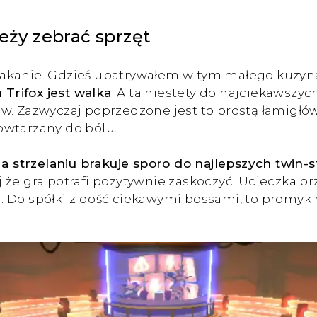
ży zebrać sprzęt
akanie. Gdzieś upatrywałem w tym małego kuzyna 
Trifox jest walka
. A ta niestety do najciekawszyc
w. Zazwyczaj poprzedzone jest to prostą łamigłów
owtarzany do bólu.
 strzelaniu brakuje sporo do najlepszych twin-s
 że gra potrafi pozytywnie zaskoczyć. Ucieczka pr
. Do spółki z dość ciekawymi bossami, to promyk 