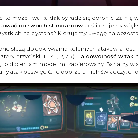
, to może i walka dałaby radę się obronić. Za nią
osować do swoich standardów.
Jeśli czujemy więk
stkich na dystans? Kierujemy uwagę na pozostał
ne służą do odkrywania kolejnych ataków, a jest 
ery przyciski (L, ZL, R, ZR).
Ta dowolność w tak m
, to doceniam model mi zaoferowany. Banalny w sw
ny atak poświęcić. To dobrze o nich świadczy, c