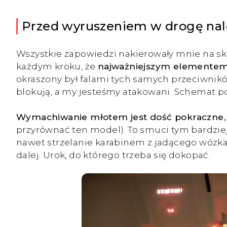
Przed wyruszeniem w drogę nale
Wszystkie zapowiedzi nakierowały mnie na sk
każdym kroku, że
najważniejszym elementem 
okraszony był falami tych samych przeciwnikó
blokują, a my jesteśmy atakowani. Schemat p
Wymachiwanie młotem jest dość pokraczne, a
przyrównać ten model). To smuci tym bardziej
nawet strzelanie karabinem z jadącego wózka
dalej. Urok, do którego trzeba się dokopać.