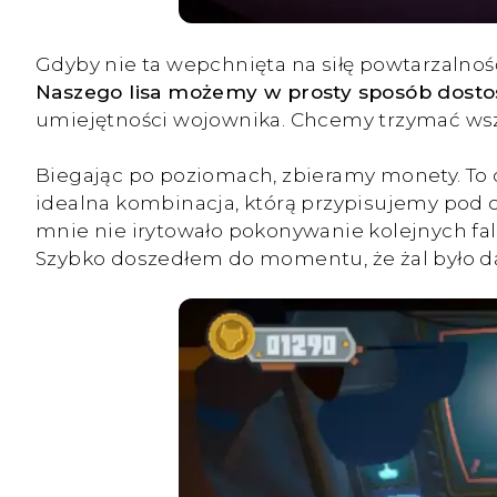
Gdyby nie ta wepchnięta na siłę powtarzalność
Naszego lisa możemy w prosty sposób dost
umiejętności wojownika. Chcemy trzymać wszy
Biegając po poziomach, zbieramy monety. To o
idealna kombinacja, którą przypisujemy pod czt
mnie nie irytowało pokonywanie kolejnych fal
Szybko doszedłem do momentu, że żal było da