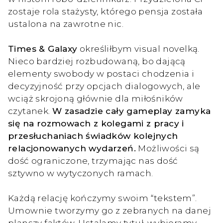
zostaje rola stażysty, którego pensja została
ustalona na zawrotne nic.
Times & Galaxy
określiłbym visual novelką.
Nieco bardziej rozbudowaną, bo dającą
elementy swobody w postaci chodzenia i
decyzyjność przy opcjach dialogowych, ale
wciąż skrojoną głównie dla miłośników
czytanek.
W zasadzie cały gameplay zamyka
się na rozmowach z kolegami z pracy i
przesłuchaniach świadków kolejnych
relacjonowanych wydarzeń.
Możliwości są
dość ograniczone, trzymając nas dość
sztywno w wytyczonych ramach.
Każdą relację kończymy swoim “tekstem”.
Umownie tworzymy go z zebranych na danej
planszy faktów. Ustalamy tytuł, wybieramy