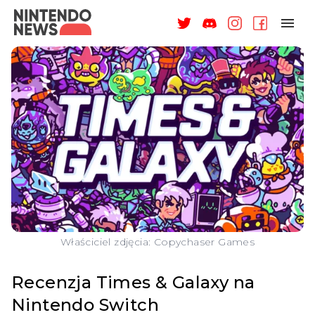
NAGRODY
NEWSY
RECENZJE
ARTYKUŁY
WSPARCIE
O NAS
Właściciel zdjęcia: Copychaser Games
Recenzja Times & Galaxy na
Nintendo Switch
ZALOGUJ