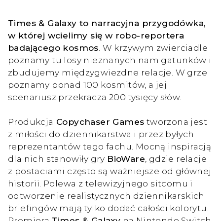
Times & Galaxy to narracyjna przygodówka,
w której wcielimy się w robo-reportera
badającego kosmos
. W krzywym zwierciadle
poznamy tu losy nieznanych nam gatunków i
zbudujemy międzygwiezdne relacje. W grze
poznamy ponad 100 kosmitów, a jej
scenariusz przekracza 200 tysięcy słów.
Produkcja
Copychaser Games
tworzona jest
z miłości do dziennikarstwa i przez byłych
reprezentantów tego fachu. Mocną inspiracją
dla nich stanowiły gry
BioWare
, gdzie relacje
z postaciami często są ważniejsze od głównej
historii. Polewa z telewizyjnego sitcomu i
odtworzenie realistycznych dziennikarskich
briefingów mają tylko dodać całości kolorytu.
Premiera
Times & Galaxy
na Nintendo Switch