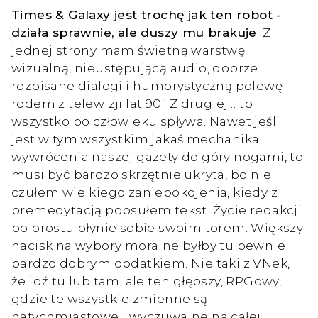
Times & Galaxy jest trochę jak ten robot -
działa sprawnie, ale duszy mu brakuje
. Z
jednej strony mam świetną warstwę
wizualną, nieustępującą audio, dobrze
rozpisane dialogi i humorystyczną polewę
rodem z telewizji lat 90’. Z drugiej… to
wszystko po człowieku spływa. Nawet jeśli
jest w tym wszystkim jakaś mechanika
wywrócenia naszej gazety do góry nogami, to
musi być bardzo skrzętnie ukryta, bo nie
czułem wielkiego zaniepokojenia, kiedy z
premedytacją popsułem tekst. Życie redakcji
po prostu płynie sobie swoim torem. Większy
nacisk na wybory moralne byłby tu pewnie
bardzo dobrym dodatkiem. Nie taki z VNek,
że idź tu lub tam, ale ten głębszy, RPGowy,
gdzie te wszystkie zmienne są
natychmiastowe i wyczuwalne na całej