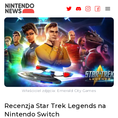
NAGRODY
NEWSY
RECENZJE
ARTYKUŁY
WSPARCIE
O NAS
Właściciel zdjęcia: Emerald City Games
Recenzja Star Trek Legends na
Nintendo Switch
ZALOGUJ