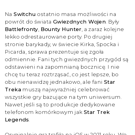
Na
Switchu
ostatnio masa możliwości na
powrót do świata
Gwiezdnych Wojen
. Były
Battlefronty
,
Bounty Hunter
, a zaraz kolejne
lekko odrestaurowane porty. Po drugiej
stronie barykady, w świecie Kirka, Spocka i
Picarda, sprawa prezentuje się zgoła
odmiennie. Fani tych gwiezdnych przygód są
odstawieni na zapomnianą bocznicę. I nie
chcę tu teraz roztrząsać, co jest lepsze, bo
obu nienawidzę jednakowo, ale fani
Star
Treka
muszą najwyraźniej celebrować
wszystkie gry bazujące na tym uniwersum.
Nawet jeśli są to produkcje dedykowane
telefonom komórkowym jak
Star Trek
Legends
.
Oryginalnie gra trafiła na iOS w 2021 roku. We