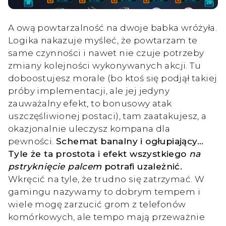
A ową powtarzalność na dwoje babka wróżyła.
Logika nakazuje myśleć, że powtarzam te
same czynności i nawet nie czuje potrzeby
zmiany kolejności wykonywanych akcji. Tu
doboostujesz morale (bo ktoś się podjął takiej
próby implementacji, ale jej jedyny
zauważalny efekt, to bonusowy atak
uszczęśliwionej postaci), tam zaatakujesz, a
okazjonalnie uleczysz kompana dla
pewności.
Schemat banalny i ogłupiający…
Tyle że ta prostota i efekt wszystkiego
na
pstryknięcie palcem
potrafi uzależnić.
Wkręcić na tyle, że trudno się zatrzymać. W
gamingu nazywamy to dobrym tempem i
wiele mogę zarzucić grom z telefonów
komórkowych, ale tempo mają przeważnie