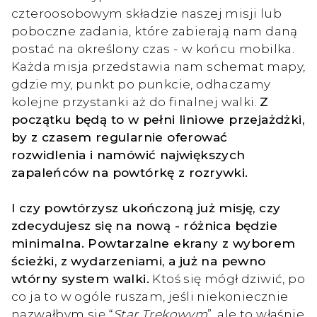
czteroosobowym składzie naszej misji lub
poboczne zadania, które zabierają nam daną
postać na określony czas - w końcu mobilka.
Każda misja przedstawia nam schemat mapy,
gdzie my, punkt po punkcie, odhaczamy
kolejne przystanki aż do finalnej walki.
Z
początku będą to w pełni liniowe przejażdżki,
by z czasem regularnie oferować
rozwidlenia i namówić największych
zapaleńców na powtórkę z rozrywki.
I czy powtórzysz ukończoną już misję, czy
zdecydujesz się na nową - różnica będzie
minimalna. Powtarzalne ekrany z wyborem
ścieżki, z wydarzeniami, a już na pewno
wtórny system walki.
Ktoś się mógł dziwić, po
co ja to w ogóle ruszam, jeśli niekoniecznie
nazwałbym się “
Star Trekowym
”, ale to właśnie