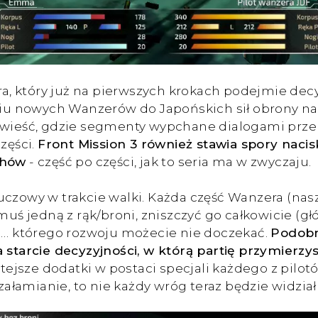
 który już na pierwszych krokach podejmie decyzj
 nowych Wanzerów do Japońskich sił obrony naro
powieść, gdzie segmenty wypchane dialogami prze
zęści.
Front Mission 3 również stawia spory nacis
chów
- część po części, jak to seria ma w zwyczaju.
uczowy w trakcie walki. Każda część Wanzera (na
ś jedną z rąk/broni, zniszczyć go całkowicie (g
em… którego rozwoju możecie nie doczekać.
Podobn
a starcie decyzyjności, w którą partię przymier
tejsze dodatki w postaci specjali każdego z pilo
szałamianie, to nie każdy wróg teraz będzie widzia