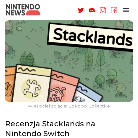
NAGRODY
NEWSY
RECENZJE
ARTYKUŁY
WSPARCIE
O NAS
Właściciel zdjęcia: Sokpop Collective
Recenzja Stacklands na
Nintendo Switch
ZALOGUJ