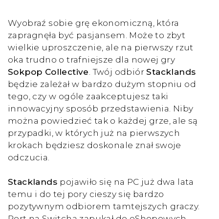
Wyobraź sobie grę ekonomiczną, która
zapragnęła być pasjansem. Może to zbyt
wielkie uproszczenie, ale na pierwszy rzut
oka trudno o trafniejsze dla nowej gry
Sokpop Collective
. Twój odbiór
Stacklands
będzie zależał w bardzo dużym stopniu od
tego, czy w ogóle zaakceptujesz taki
innowacyjny sposób przedstawienia. Niby
można powiedzieć tak o każdej grze, ale są
przypadki, w których już na pierwszych
krokach będziesz doskonale znał swoje
odczucia.
Stacklands
pojawiło się na PC już dwa lata
temu i do tej pory cieszy się bardzo
pozytywnym odbiorem tamtejszych graczy.
Port na Switcha zapukał do eShopowych