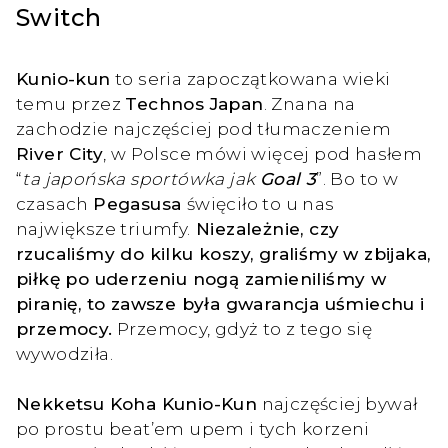
Switch
Kunio-kun
to seria zapoczątkowana wieki
temu przez
Technos Japan
. Znana na
zachodzie najczęściej pod tłumaczeniem
River City
, w Polsce mówi więcej pod hasłem
“
ta japońska sportówka jak
Goal 3
”. Bo to w
czasach
Pegasusa
święciło to u nas
największe triumfy.
Niezależnie, czy
rzucaliśmy do kilku koszy, graliśmy w zbijaka,
piłkę po uderzeniu nogą zamieniliśmy w
piranię, to zawsze była gwarancja uśmiechu i
przemocy.
Przemocy, gdyż to z tego się
wywodziła.
Nekketsu Koha Kunio-Kun
najczęściej bywał
po prostu beat’em upem i tych korzeni