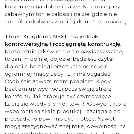
korzeniom na dobre i na złe. Na dobre przy
zabawnym tonie całości i na złe, gdzie nie
sposób cokolwiek zrobić, jak już Cię dopadną.
Three Kingdoms NEXT ma jednak
kontrowersyjną i rozciągniętą konstrukcję
.
Niezależnie jak świetnie się bawisz w walce,
to zanim do niej dojdzie, będziesz czytał
dialogi albo biegł przez kolejne sekcje
ogromnej mapy, żeby… z kimś pogadać.
Osobiście zawsze mam problem, kiedy
beat’em up wychodzi poza swoją strefę
komfortu. Jak próbuje być czymś więcej.
Łapią się wtedy elementów RPGowych, które
wspomnianą skalę produkcji rozciągają do
przesady. To powinno być krótsze. Nawet
mogą zrezygnować z tej miłej dowolności na
rzecz kontrolowanego rozwoju, jeśli to musi