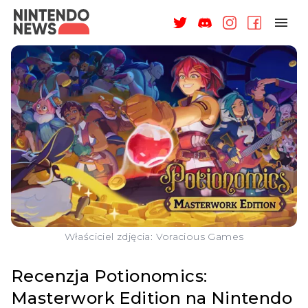
NAGRODY
NEWSY
RECENZJE
ARTYKUŁY
WSPARCIE
O NAS
Właściciel zdjęcia: Voracious Games
Recenzja Potionomics:
Masterwork Edition na Nintendo
ZALOGUJ