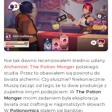
Nie tak dawno recenzowałem średnio udany
Alchemist: The Potion Monger
polskiego
studia. Przez to obawiałem się powrotu do
świata alchemii. Czy słusznie? Niekoniecznie.
Muszę zacząć od tego, że to dwie produkcje z
zupełnie innym podejściem. W
The Potion
Monger
moim zadaniem była eksploracja
świata oraz crafting w najprostszych słowach.
W
Potionomics
stałem się bardziej