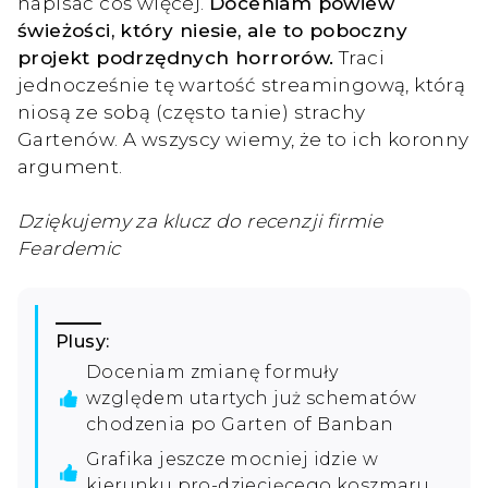
napisać coś więcej.
Doceniam powiew
świeżości, który niesie, ale to poboczny
projekt podrzędnych horrorów.
Traci
jednocześnie tę wartość streamingową, którą
niosą ze sobą (często tanie) strachy
Gartenów. A wszyscy wiemy, że to ich koronny
argument.
Dziękujemy za klucz do recenzji firmie
Feardemic
Plusy:
Doceniam zmianę formuły
względem utartych już schematów
chodzenia po Garten of Banban
Grafika jeszcze mocniej idzie w
kierunku pro-dziecięcego koszmaru