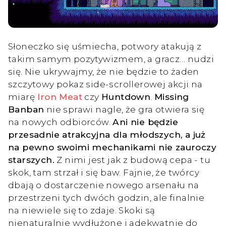
Słoneczko się uśmiecha, potwory atakują z
takim samym pozytywizmem, a gracz… nudzi
się. Nie ukrywajmy, że nie będzie to żaden
szczytowy pokaz side-scrollerowej akcji na
miarę
Iron Meat
czy
Huntdown
.
Missing
Banban
nie sprawi nagle, że gra otwiera się
na nowych odbiorców.
Ani nie będzie
przesadnie atrakcyjna dla młodszych, a już
na pewno swoimi mechanikami nie zauroczy
starszych.
Z nimi jest jak z budową cepa - tu
skok, tam strzał i się baw. Fajnie, że twórcy
dbają o dostarczenie nowego arsenału na
przestrzeni tych dwóch godzin, ale finalnie
na niewiele się to zdaje. Skoki są
nienaturalnie wydłużone i adekwatnie do