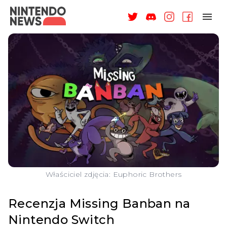
NAGRODY
NEWSY
RECENZJE
ARTYKUŁY
WSPARCIE
O NAS
Właściciel zdjęcia: Euphoric Brothers
Recenzja Missing Banban na
Nintendo Switch
ZALOGUJ