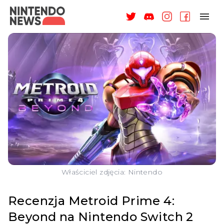
NAGRODY
NEWSY
RECENZJE
ARTYKUŁY
WSPARCIE
O NAS
Właściciel zdjęcia: Nintendo
Recenzja Metroid Prime 4:
Beyond na Nintendo Switch 2
ZALOGUJ