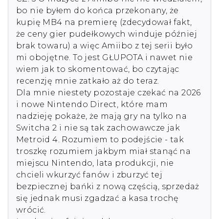
bo nie byłem do końca przekonany, że 
kupię MB4 na premierę (zdecydował fakt, 
że ceny gier pudełkowych winduje później 
brak towaru) a więc Amiibo z tej serii było 
mi obojętne. To jest GŁUPOTA i nawet nie 
wiem jak to skomentować, bo czytając 
recenzję mnie zatkało aż do teraz.

Dla mnie niestety pozostaje czekać na 2026 
i nowe Nintendo Direct, które mam 
nadzieję pokaże, że mają gry na tylko na 
Switcha 2 i nie są tak zachowawcze jak 
Metroid 4. Rozumiem to podejście - tak 
troszkę rozumiem jakbym miał stanąć na 
miejscu Nintendo, lata produkcji, nie 
chcieli wkurzyć fanów i zburzyć tej 
bezpiecznej bańki z nową częścią, sprzedaż 
się jednak musi zgadzać a kasa trochę 
wrócić. 
