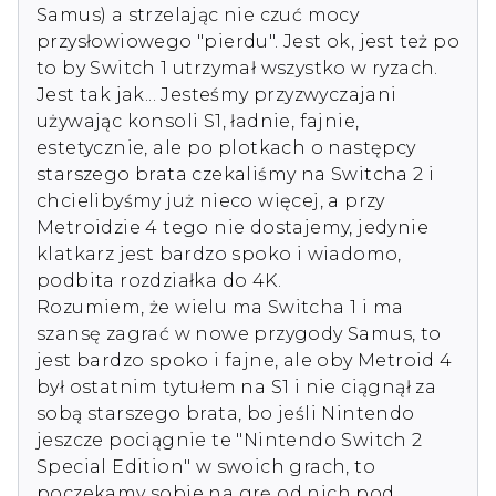
Samus) a strzelając nie czuć mocy 
przysłowiowego "pierdu". Jest ok, jest też po 
to by Switch 1 utrzymał wszystko w ryzach. 
Jest tak jak... Jesteśmy przyzwyczajani  
używając konsoli S1, ładnie, fajnie,  
estetycznie, ale po plotkach o następcy 
starszego brata czekaliśmy na Switcha 2 i 
chcielibyśmy już nieco więcej, a przy 
Metroidzie 4 tego nie dostajemy, jedynie 
klatkarz jest bardzo spoko i wiadomo, 
podbita rozdziałka do 4K. 

Rozumiem, że wielu ma Switcha 1 i ma 
szansę zagrać w nowe przygody Samus, to 
jest bardzo spoko i fajne, ale oby Metroid 4 
był ostatnim tytułem na S1 i nie ciągnął za 
sobą starszego brata, bo jeśli Nintendo 
jeszcze pociągnie te "Nintendo Switch 2 
Special Edition" w swoich grach, to 
poczekamy sobie na grę od nich pod 