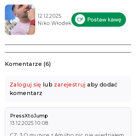
12.12.2025
Niko Włodek
Komentarze (6)
Zaloguj się
lub
zarejestruj
aby dodać
komentarz
PressXtoJump
13.12.2025 10:08
CZ. 3 O muzyce z Amiibo nic nie wiedziałem, 