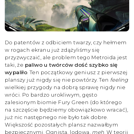
Do patentów z odbiciem twarzy, czy hełmem
w rogach ekranu już zdążyliśmy się
przyzwyczaić, ale problem tego Metroida jest
taki, że
paliwo u twórców dość szybko się
wypaliło
. Ten początkowy geniusz z pierwszej
planszy już nigdy się nie powtórzy. Ten
feeling
wielkiej przygody na dobrą sprawę nigdy nie
wróci. Po bardzo urokliwym, gęsto
zalesionym biomie Fury Green (do którego
na szczęście będziemy obowiązkowo wracać),
już nic następnego nie było tak dobre.
Większość pozostałych plansz nazwałbym
bezpiecznymi. Ognista, lodowa,
meh
. W teorii