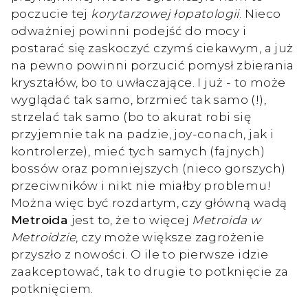
poczucie tej
korytarzowej łopatologii
. Nieco
odważniej powinni podejść do mocy i
postarać się zaskoczyć czymś ciekawym, a już
na pewno powinni porzucić pomysł zbierania
kryształów, bo to uwłaczające. I już - to może
wyglądać tak samo, brzmieć tak samo (!),
strzelać tak samo (bo to akurat robi się
przyjemnie tak na padzie, joy-conach, jak i
kontrolerze), mieć tych samych (fajnych)
bossów oraz pomniejszych (nieco gorszych)
przeciwników i nikt nie miałby problemu!
Można więc być rozdartym, czy główną wadą
Metroida
jest to, że to więcej
Metroida w
Metroidzie
, czy może większe zagrożenie
przyszło z nowości. O ile to pierwsze idzie
zaakceptować, tak to drugie to potknięcie za
potknięciem.