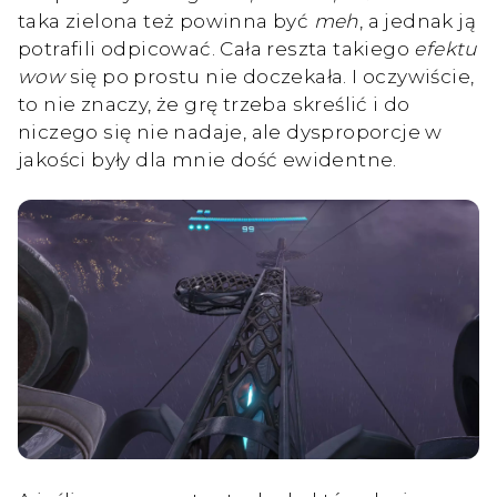
taka zielona też powinna być
meh
, a jednak ją
potrafili odpicować. Cała reszta takiego
efektu
wow
się po prostu nie doczekała. I oczywiście,
to nie znaczy, że grę trzeba skreślić i do
niczego się nie nadaje, ale dysproporcje w
jakości były dla mnie dość ewidentne.