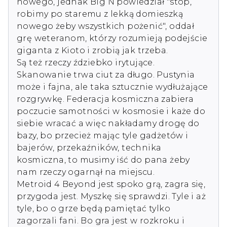
nowego, jednak Big N powiedział "stop, 
robimy po staremu z lekką domieszką 
nowego żeby wszystkich pożenić", oddał 
grę weteranom, którzy rozumieją podejście 
giganta z Kioto i zrobią jak trzeba. 

Są też rzeczy ździebko irytujące. 
Skanowanie trwa ciut za długo. Pustynia 
może i fajna, ale taka sztucznie wydłużające 
rozgrywkę. Federacja kosmiczna zabiera 
poczucie samotności w kosmosie i każe do 
siebie wracać a więc nakładamy drogę do 
bazy, bo przecież mając tyle gadżetów i 
bajerów, przekaźników, technika 
kosmiczna, to musimy iść do pana żeby 
nam rzeczy ogarnął na miejscu.

Metroid 4 Beyond jest spoko grą, zagra się, 
przygoda jest. Myszkę się sprawdzi. Tyle i aż 
tyle, bo o grze będą pamiętać tylko 
zagorzali fani. Bo gra jest w rozkroku i 