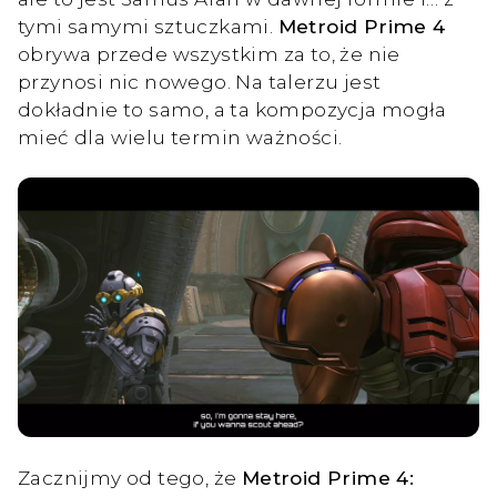
tymi samymi sztuczkami.
Metroid Prime 4
obrywa przede wszystkim za to, że nie
przynosi nic nowego. Na talerzu jest
dokładnie to samo, a ta kompozycja mogła
mieć dla wielu termin ważności.
Zacznijmy od tego, że
Metroid Prime 4: