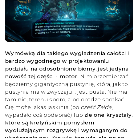
Wymówką dla takiego wygładzenia całości i
bardzo wygodnego w projektowaniu
podziału na odosobnione biomy, jest jedyna
nowość tej części - motor.
Nim przemierzać
będziemy gigantyczną pustynię, która, jak to
pustynia ma w zwyczaju… jest pusta. Nie ma
tam nic, terenu sporo, a po drodze spotkać
Cię może jakaś jaskinia (bo
cześć Zelda
,
wypadało coś podebrać) lub
zielone kryształy,
które są kretyńskim pomysłem
wydłużającym rozgrywkę i wymaganym do
ukończenia gry. Kto wie, ten wie, ale po co