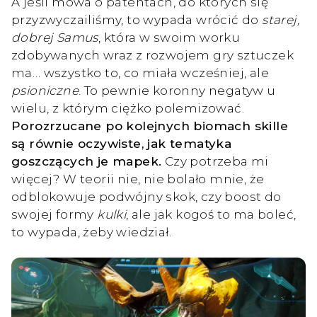
A jeśli mowa o patentach, do których się
przyzwyczailiśmy, to wypada wrócić do
starej,
dobrej Samus
, która w swoim worku
zdobywanych wraz z rozwojem gry sztuczek
ma… wszystko to, co miała wcześniej, ale
psioniczne
. To pewnie koronny negatyw u
wielu, z którym ciężko polemizować.
Porozrzucane po kolejnych biomach skille
są równie oczywiste, jak tematyka
goszczących je mapek.
Czy potrzeba mi
więcej? W teorii nie, nie bolało mnie, że
odblokowuje podwójny skok, czy boost do
swojej formy
kulki
, ale jak kogoś to ma boleć,
to wypada, żeby wiedział.