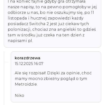
I na koniec fajnie gdyby gra otrzymała 
nasze napisy, to na pewno pomogłoby w jej 
odbiorze u nas, bo nie oszukujmy się, po 11 
listopada i hucznej zapowiedzi każdy 
posiadacz Switcha 2 jest już ciekaw tych 
polonizacji, chociaż zna angielski to gdzieś 
tam w środku już czeka na ten dzień z 
napisami pl.
korazdrzewa
15.12.2025 16:07
Ale się rozpisał! Dzięki za opinie, choć 
mamy mocno zbieżny pogląd o tym 
Metroidzie.

Niko