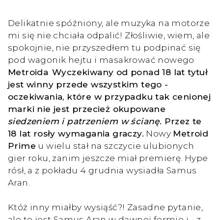
Delikatnie spóźniony, ale muzyka na motorze
mi się nie chciała odpalić! Złośliwie, wiem, ale
spokojnie, nie przyszedłem tu podpinać się
pod wagonik hejtu i masakrować nowego
Metroida
.
Wyczekiwany od ponad 18 lat tytuł
jest winny przede wszystkim tego -
oczekiwania, które w przypadku tak cenionej
marki nie jest przecież okupowane
siedzeniem i patrzeniem w ścianę
. Przez te
18 lat rosły wymagania graczy.
Nowy
Metroid
Prime
u wielu stał na szczycie ulubionych
gier roku, zanim jeszcze miał premierę. Hype
rósł, a z pokładu 4 grudnia wysiadła Samus
Aran.
Któż inny miałby wysiąść?! Zasadne pytanie,
ale to jest Samus Aran w dawnej formie i… z