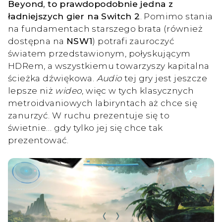
Beyond, to prawdopodobnie jedna z
ładniejszych gier na Switch 2
. Pomimo stania
na fundamentach starszego brata (również
dostępna na
NSW1
) potrafi zauroczyć
światem przedstawionym, połyskującym
HDRem, a wszystkiemu towarzyszy kapitalna
ścieżka dźwiękowa.
Audio
tej gry jest jeszcze
lepsze niż
wideo
, więc w tych klasycznych
metroidvaniowych labiryntach aż chce się
zanurzyć. W ruchu prezentuje się to
świetnie… gdy tylko jej się chce tak
prezentować.