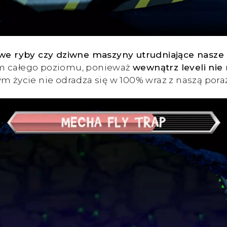
liwe ryby czy dziwne maszyny utrudniające nasze
em całego poziomu, ponieważ
wewnątrz leveli nie
m życie nie odradza się w 100% wraz z naszą pora