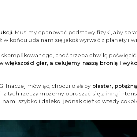
kcji.
Musimy opanować podstawy fizyki, aby spraw
 aż w końcu uda nam się jakoś wyrwać z planety i 
ic skomplikowanego, choć trzeba chwilę poświęci
w większości gier, a celujemy naszą bronią i wyko
. Inaczej mówiąc, chodzi o słaby
blaster, potężn
ej z tych rzeczy możemy poruszać się z inną inte
a nami szybko i daleko, jednak ciężko wtedy cokol