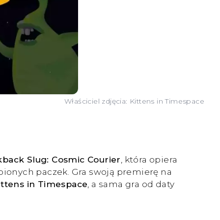
Właściciel zdjęcia: Kittens in Timespace
kback Slug: Cosmic Courier
, która opiera
bionych paczek. Gra swoją premierę na
ittens in Timespace
, a sama gra od daty