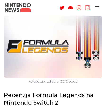
NAGRODY
NEWSY
RECENZJE
ARTYKUŁY
WSPARCIE
O NAS
Właściciel zdjęcia: 3DClouds
Recenzja Formula Legends na
Nintendo Switch 2
ZALOGUJ