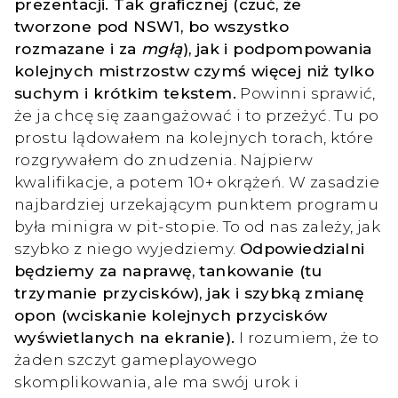
prezentacji. Tak graficznej (czuć, że
tworzone pod NSW1, bo wszystko
rozmazane i za
mgłą
), jak i podpompowania
kolejnych mistrzostw czymś więcej niż tylko
suchym i krótkim tekstem.
Powinni sprawić,
że ja chcę się zaangażować i to przeżyć. Tu po
prostu lądowałem na kolejnych torach, które
rozgrywałem do znudzenia. Najpierw
kwalifikacje, a potem 10+ okrążeń. W zasadzie
najbardziej urzekającym punktem programu
była minigra w pit-stopie. To od nas zależy, jak
szybko z niego wyjedziemy.
Odpowiedzialni
będziemy za naprawę, tankowanie (tu
trzymanie przycisków), jak i szybką zmianę
opon (wciskanie kolejnych przycisków
wyświetlanych na ekranie).
I rozumiem, że to
żaden szczyt gameplayowego
skomplikowania, ale ma swój urok i