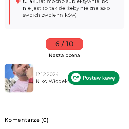
tu akurat mocno subiektywnie, bo
nie jest to tak złe, żeby nie znalazło
swoich zwolenników)
6 / 10
Nasza ocena
12.12.2024
Niko Włodek
Komentarze (0)