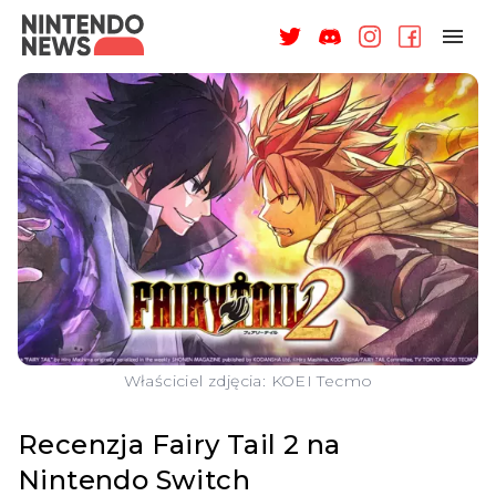
NAGRODY
NEWSY
RECENZJE
ARTYKUŁY
WSPARCIE
O NAS
Właściciel zdjęcia: KOEI Tecmo
Recenzja Fairy Tail 2 na
Nintendo Switch
ZALOGUJ