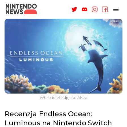
NAGRODY
NEWSY
RECENZJE
ARTYKUŁY
WSPARCIE
O NAS
Właściciel zdjęcia: Akira
Recenzja Endless Ocean:
Luminous na Nintendo Switch
ZALOGUJ