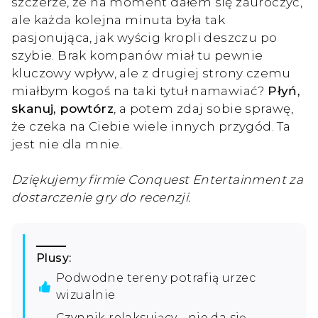
szczerze, że na moment dałem się zauroczyć,
ale każda kolejna minuta była tak
pasjonująca, jak wyścig kropli deszczu po
szybie. Brak kompanów miał tu pewnie
kluczowy wpływ, ale z drugiej strony czemu
miałbym kogoś na taki tytuł namawiać?
Płyń,
skanuj, powtórz
, a potem zdaj sobie sprawę,
że czeka na Ciebie wiele innych przygód. Ta
jest nie dla mnie.
Dziękujemy firmie Conquest Entertainment za
dostarczenie gry do recenzji.
Plusy:
Podwodne tereny potrafią urzec
wizualnie
Czynnik relaksujący - nie da się