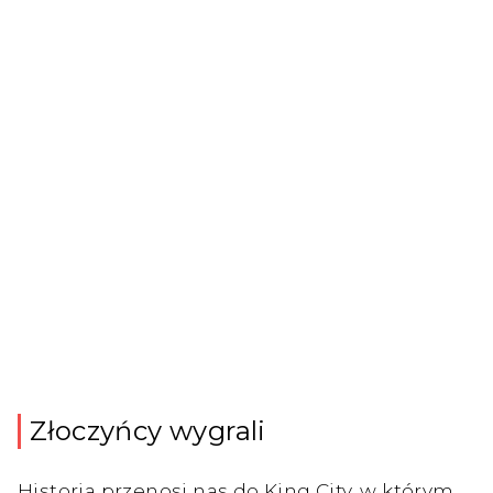
Złoczyńcy wygrali
Historia przenosi nas do King City, w którym