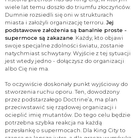
wiele lat temu doszło do triumfu złoczyńców.
Dumnie rozsiedli się oni w strukturach
miasta i założyli organizację terroru.
Jej
podstawowe założenia są banalnie proste -
supermoce są zakazane
. Każdy, kto objawi
swoje specjalne zdolności światu, zostanie
natychmiast schwytany. Wyjście z tej sytuacji
jest wtedy jedno - dołączysz do organizacji
albo Cię nie ma.
To oczywiście doskonały punkt wyjściowy do
stworzenia ruchu oporu. Ten, dowodzony
przez podstarzałego Doctrine’a, ma plan
przeciwstawić się rządowej organizacji i
ocieplić imię mutantów. Do tego celu będzie
potrzebna szybka reakcja na każdą
przesłankę o supermocach. Dla King City to
szansa na lepsze jutro, a dla gracza wymówka,