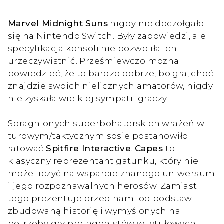
Marvel Midnight Suns
nigdy nie doczołgało
się na Nintendo Switch. Były zapowiedzi, ale
specyfikacja konsoli nie pozwoliła ich
urzeczywistnić. Prześmiewczo można
powiedzieć, że to bardzo dobrze, bo gra, choć
znajdzie swoich nielicznych amatorów, nigdy
nie zyskała wielkiej sympatii graczy.
Spragnionych superbohaterskich wrażeń w
turowym/taktycznym sosie postanowiło
ratować
Spitfire Interactive
.
Capes
to
klasyczny reprezentant gatunku, który nie
może liczyć na wsparcie znanego uniwersum
i jego rozpoznawalnych herosów. Zamiast
tego prezentuje przed nami od podstaw
zbudowaną historię i wymyślonych na
potrzeby gry protagonistów w tytułowych