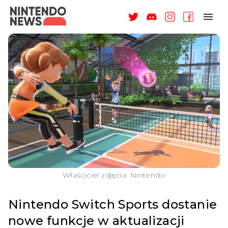
NAGRODY
NEWSY
RECENZJE
ARTYKUŁY
WSPARCIE
O NAS
Właściciel zdjęcia: Nintendo
Nintendo Switch Sports dostanie
nowe funkcje w aktualizacji
ZALOGUJ