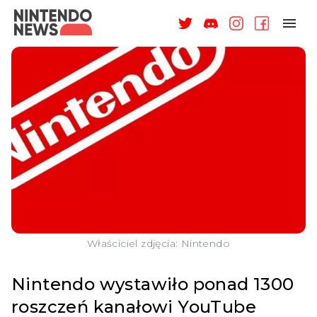
NAGRODY
NEWSY
RECENZJE
ARTYKUŁY
WSPARCIE
O NAS
Właściciel zdjęcia: Nintendo
Nintendo wystawiło ponad 1300
roszczeń kanałowi YouTube
ZALOGUJ