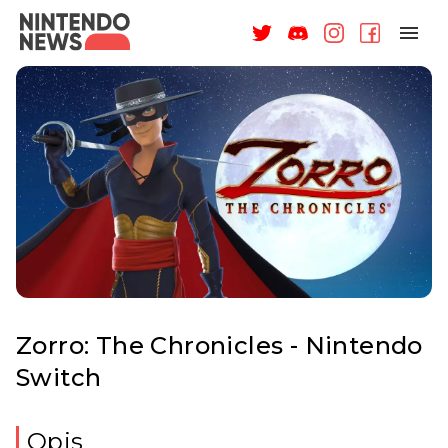
NAGRODY
NEWSY
RECENZJE
ARTYKUŁY
WSPARCIE
O NAS
Zorro: The Chronicles - Nintendo
Switch
ZALOGUJ
Opis