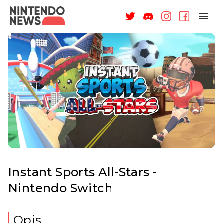
NAGRODY
NEWSY
RECENZJE
ARTYKUŁY
WSPARCIE
O NAS
Instant Sports All-Stars -
Nintendo Switch
ZALOGUJ
Opis