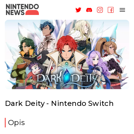
NAGRODY
NEWSY
RECENZJE
ARTYKUŁY
WSPARCIE
O NAS
Dark Deity - Nintendo Switch
Opis
ZALOGUJ