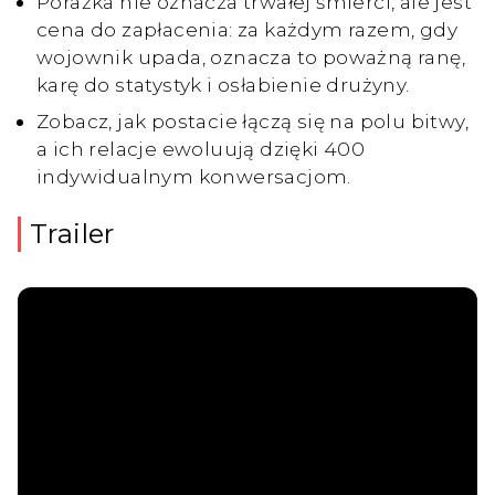
Porażka nie oznacza trwałej śmierci, ale jest
cena do zapłacenia: za każdym razem, gdy
wojownik upada, oznacza to poważną ranę,
karę do statystyk i osłabienie drużyny.
Zobacz, jak postacie łączą się na polu bitwy,
a ich relacje ewoluują dzięki 400
indywidualnym konwersacjom.
Trailer