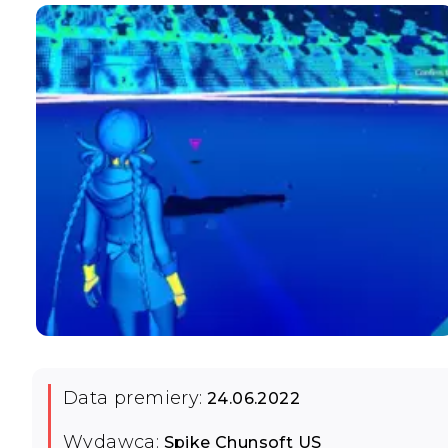
Data premiery:
24.06.2022
Wydawca:
Spike Chunsoft US