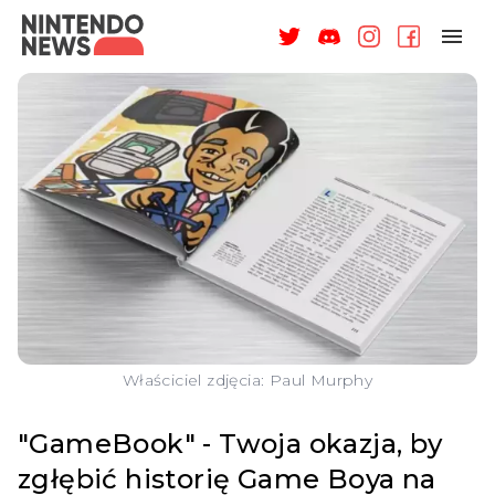
NAGRODY
NEWSY
RECENZJE
ARTYKUŁY
WSPARCIE
O NAS
Właściciel zdjęcia: Paul Murphy
"GameBook" - Twoja okazja, by
zgłębić historię Game Boya na
ZALOGUJ