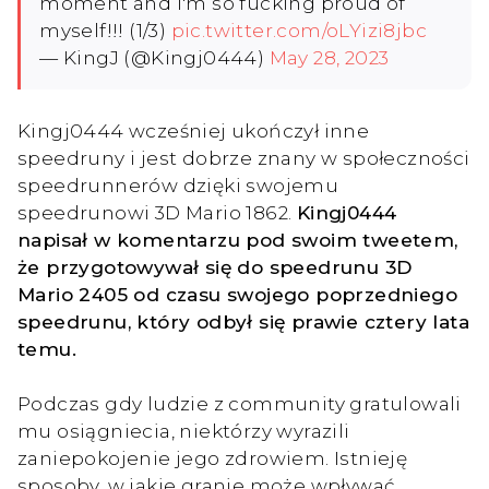
moment and i'm so fucking proud of
myself!!! (1/3)
pic.twitter.com/oLYizi8jbc
— KingJ (@Kingj0444)
May 28, 2023
Kingj0444 wcześniej ukończył inne
speedruny i jest dobrze znany w społeczności
speedrunnerów dzięki swojemu
speedrunowi 3D Mario 1862.
Kingj0444
napisał w komentarzu pod swoim tweetem,
że przygotowywał się do speedrunu 3D
Mario 2405 od czasu swojego poprzedniego
speedrunu, który odbył się prawie cztery lata
temu.
Podczas gdy ludzie z community gratulowali
mu osiągniecia, niektórzy wyrazili
zaniepokojenie jego zdrowiem. Istnieję
sposoby, w jakie granie może wpływać