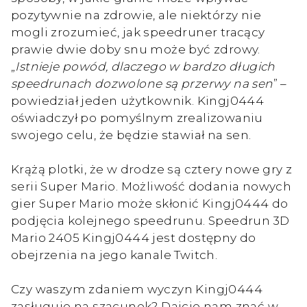
pozytywnie na zdrowie, ale niektórzy nie
mogli zrozumieć, jak speedruner tracący
prawie dwie doby snu może być zdrowy.
„
Istnieje powód, dlaczego w bardzo długich
speedrunach dozwolone są przerwy na sen
” –
powiedział jeden użytkownik. Kingj0444
oświadczył po pomyślnym zrealizowaniu
swojego celu, że będzie stawiał na sen.
Krążą plotki, że w drodze są cztery nowe gry z
serii Super Mario. Możliwość dodania nowych
gier Super Mario może skłonić Kingj0444 do
podjęcia kolejnego speedrunu. Speedrun 3D
Mario 2405 Kingj0444 jest dostępny do
obejrzenia na jego kanale Twitch.
Czy waszym zdaniem wyczyn Kingj0444
zasługuje na szacunek? Dajcie nam znać w