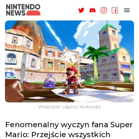
NAGRODY
NEWSY
RECENZJE
ARTYKUŁY
WSPARCIE
O NAS
Właściciel zdjęcia: Nintendo
Fenomenalny wyczyn fana Super
Mario: Przejście wszystkich
ZALOGUJ