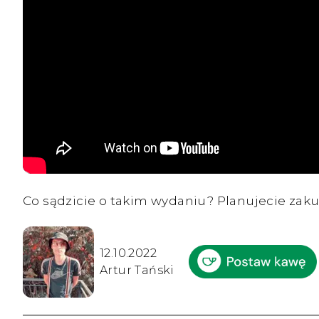
Co sądzicie o takim wydaniu? Planujecie zak
12.10.2022
Artur Tański