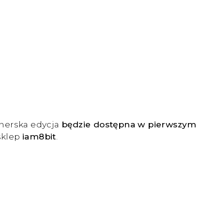
onerska edycja
będzie dostępna w pierwszym
sklep
iam8bit
.