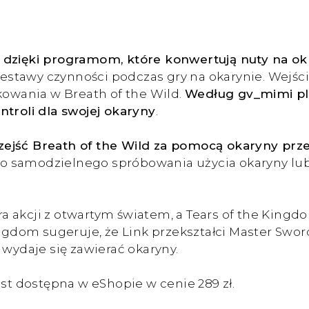
 dzięki programom, które konwertują nuty na okr
stawy czynności podczas gry na okarynie. Wejści
owania w Breath of the Wild.
Według gv_mimi pl
ntroli dla swojej okaryny
.
zejść Breath of the Wild za pomocą okaryny prz
do samodzielnego spróbowania użycia okaryny l
 akcji z otwartym światem, a Tears of the Kingd
ingdom sugeruje, że Link przekształci Master Swor
 wydaje się zawierać okaryny.
est dostępna w eShopie w cenie 289 zł.