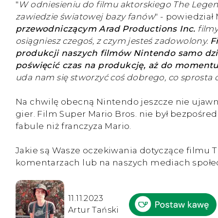
"
W odniesieniu do filmu aktorskiego The Legen
zawiedzie światowej bazy fanów
" - powiedział
przewodniczącym Arad Productions Inc.
filmy
osiągniesz czegoś, z czym jesteś zadowolony.
F
produkcji naszych filmów Nintendo samo dzia
poświęcić czas na produkcję, aż do momentu,
uda nam się stworzyć coś dobrego, co sprosta o
Na chwilę obecną Nintendo jeszcze nie ujawni
gier. Film Super Mario Bros. nie był bezpośred
fabule niż franczyza Mario.
Jakie są Wasze oczekiwania dotyczące filmu 
komentarzach lub na naszych mediach społe
11.11.2023
Artur Tański