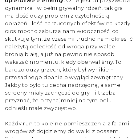
upierdliwe elementy.
O ile jest tu przyzwoita
dynamika i w pełni grywalny rdzeń, tak gra
ma dość duży problem z czytelnością
obrażeń. Ilość narzuconych efektów na każdy
cios mocno zaburza nam widoczność, co
skutkuje tym, że czasami trudno nam określić
należytą odległość od wroga przy walce
bronią białą, a już na pewno nie sposób
wskazać momentu, kiedy oberwaliśmy. To
bardzo duży grzech, który był wynikiem
przesadnego dbania o wygląd zewnętrzny.
Jakby to było tu cechą nadrzędną, a same
screeny miały zachęcać do gry - i trzeba
przyznać, że przynajmniej na tym polu
odnieśli małe zwycięstwo.
Każdy run to kolejne pomieszczenia z falami
wrogów aż dojdziemy do walki z bossem.