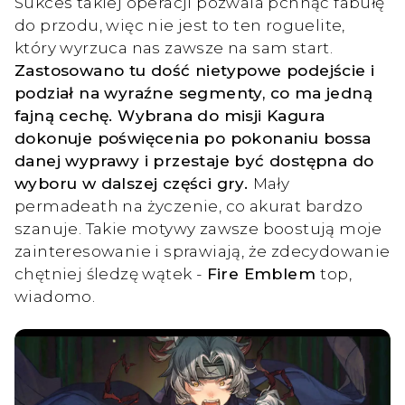
Sukces takiej operacji pozwala pchnąć fabułę
do przodu, więc nie jest to ten roguelite,
który wyrzuca nas zawsze na sam start.
Zastosowano tu dość nietypowe podejście i
podział na wyraźne segmenty, co ma jedną
fajną cechę. Wybrana do misji Kagura
dokonuje poświęcenia po pokonaniu bossa
danej wyprawy i przestaje być dostępna do
wyboru w dalszej części gry.
Mały
permadeath na życzenie, co akurat bardzo
szanuje. Takie motywy zawsze boostują moje
zainteresowanie i sprawiają, że zdecydowanie
chętniej śledzę wątek -
Fire Emblem
top,
wiadomo.