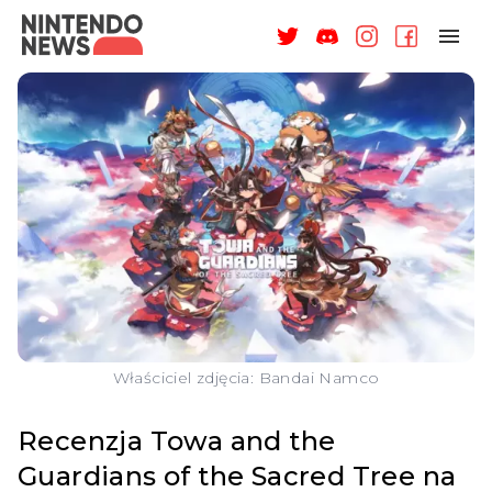
NAGRODY
NEWSY
RECENZJE
ARTYKUŁY
WSPARCIE
O NAS
Właściciel zdjęcia: Bandai Namco
Recenzja Towa and the
Guardians of the Sacred Tree na
ZALOGUJ