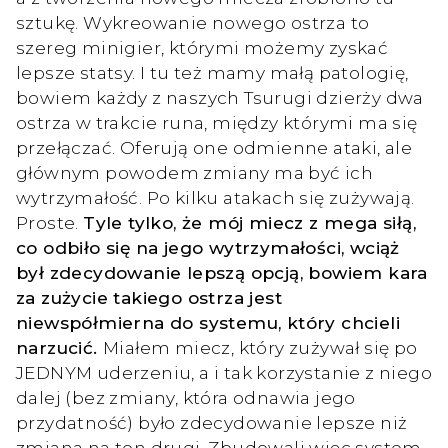
sztukę. Wykreowanie nowego ostrza to
szereg minigier, którymi możemy zyskać
lepsze statsy. I tu też mamy małą patologię,
bowiem każdy z naszych Tsurugi dzierży dwa
ostrza w trakcie runa, między którymi ma się
przełączać. Oferują one odmienne ataki, ale
głównym powodem zmiany ma być ich
wytrzymałość. Po kilku atakach się zużywają.
Proste.
Tyle tylko, że mój miecz z mega siłą,
co odbiło się na jego wytrzymałości, wciąż
był zdecydowanie lepszą opcją, bowiem kara
za zużycie takiego ostrza jest
niewspółmierna do systemu, który chcieli
narzucić.
Miałem miecz, który zużywał się po
JEDNYM uderzeniu, a i tak korzystanie z niego
dalej (bez zmiany, która odnawia jego
przydatność) było zdecydowanie lepsze niż
zmiana na ten drugi. Zbudowali więc system