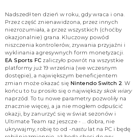
Nadszedł ten dzień w roku, gdy wraca i ona.
Przez część znienawidzona, przez innych
niezrozumiała, a przez wszystkich (choćby
okazjonalnie) grana. Kluczowy powód
niszczenia kontrolerów, zrywania przyjaźni i
wyklinania agresywnych form monetyzacji.
EA Sports FC
zaliczyło powrót na wszystkie
platformy już 19 września (we wczesnym
dostępie), a największym beneficjentem
zmian może okazać się
Nintendo Switch 2
. W
końcu to tu prosiło się o największy
skok wiary
naprzód. To tu nowe parametry pozwoliły na
znacznie więcej, a ja nie mogłem odpuścić
okazji, by zanurzyć się w świat sezonów i
Ultimate Team raz jeszcze - … dobra, nie
ukrywajmy, robię to od
-nastu
lat na PC i będę
robił niezmiennie, aż będą chęci do gry.