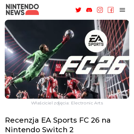
NAGRODY
NEWSY
RECENZJE
ARTYKUŁY
WSPARCIE
O NAS
Właściciel zdjęcia: Electronic Arts
Recenzja EA Sports FC 26 na
Nintendo Switch 2
ZALOGUJ