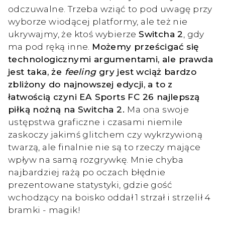
odczuwalne. Trzeba wziąć to pod uwagę przy
wyborze wiodącej platformy, ale też nie
ukrywajmy, że ktoś wybierze
Switcha 2
, gdy
ma pod ręką inne.
Możemy prześcigać się
technologicznymi argumentami, ale prawda
jest taka, że
feeling
gry jest wciąż bardzo
zbliżony do najnowszej edycji, a to z
łatwością czyni EA Sports FC 26 najlepszą
piłką nożną na Switcha 2.
Ma ona swoje
ustępstwa graficzne i czasami niemile
zaskoczy jakimś glitchem czy wykrzywioną
twarzą, ale finalnie nie są to rzeczy mające
wpływ na samą rozgrywkę. Mnie chyba
najbardziej rażą po oczach błędnie
prezentowane statystyki, gdzie gość
wchodzący na boisko oddał 1 strzał i strzelił 4
bramki - magik!