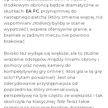
środkowym obrońcą będzie dramatyczne w
skutkach.
EA FC
, przynajmniej do
następnego patcha (który zmienia więcej, niż
wspomniani
złośliwcy
byliby w stanie
wypatrzeć), wspiera ofensywne granie, a
bramek w żadnym meczu nie powinno
brakować.
Boisko też wydaje się większe, ale to złudne
wrażenie odstępów między liniami obrony i
pomocy oraz nowej kamery do
kompetytywnej gry online (...ktoś gra w tę grę
solo? Pytam poważnie!). Jest ona
zdecydowanie przystępniejsza od
poprzednika, który zmieniał swoją
perspektywę na tyle często, że większość i tak
skończyła na klasycznej
Tele
. Teraz takie
przejścia są znacznie bardziej dyskretne i