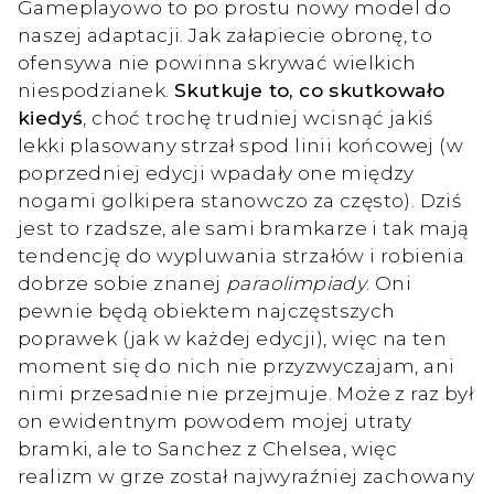
Gameplayowo to po prostu nowy model do
naszej adaptacji. Jak załapiecie obronę, to
ofensywa nie powinna skrywać wielkich
niespodzianek.
Skutkuje to, co skutkowało
kiedyś
, choć trochę trudniej wcisnąć jakiś
lekki plasowany strzał spod linii końcowej (w
poprzedniej edycji wpadały one między
nogami golkipera stanowczo za często). Dziś
jest to rzadsze, ale sami bramkarze i tak mają
tendencję do wypluwania strzałów i robienia
dobrze sobie znanej
paraolimpiady
. Oni
pewnie będą obiektem najczęstszych
poprawek (jak w każdej edycji), więc na ten
moment się do nich nie przyzwyczajam, ani
nimi przesadnie nie przejmuje. Może z raz był
on ewidentnym powodem mojej utraty
bramki, ale to Sanchez z Chelsea, więc
realizm w grze został najwyraźniej zachowany