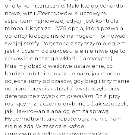
one tylko nieznacznie. Mało kto dojechał do
nowej wizji
Elektroników
. Kluczowym
aspektem najnowszej edycji jest kontrola
tempa. Ukryta za L2/ZR opcja, która pozwala
obrońcy kroczyć nisko na nogach i pilnować
swojej strefy. Połączona z szybszym biegiem
jest kluczem do sukcesu, ale nie niweluje to
całkowicie naszego wkładu i antycypacji.
Musimy dbać o właściwe ustawienie, co
bardzo dobitnie pokazuje nam, jak mocno
odjechaliśmy od czasów, gdy bieg i trzymanie
odbioru (przycisk strzału) wystarczyło przy
defensorze z wysokim
overallem
. Dziś, przy
rosnącym znaczeniu dryblingu (tak sztuczek,
jak i lawirowania analogiem za sprawą
Hypermotion), taka łopatologia na nic nam
się nie zda. W zasadzie każde
agresywniejsze/bezsensowne wyjście