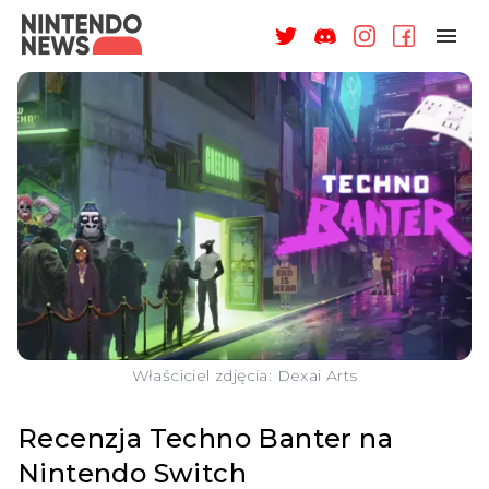
NAGRODY
NEWSY
RECENZJE
ARTYKUŁY
WSPARCIE
O NAS
Właściciel zdjęcia: Dexai Arts
Recenzja Techno Banter na
Nintendo Switch
ZALOGUJ