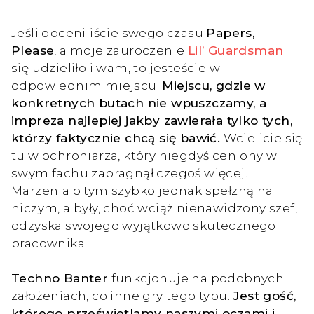
Jeśli doceniliście swego czasu
Papers,
Please
, a moje zauroczenie
Lil’ Guardsman
się udzieliło i wam, to jesteście w
odpowiednim miejscu.
Miejscu, gdzie w
konkretnych butach nie wpuszczamy, a
impreza najlepiej jakby zawierała tylko tych,
którzy faktycznie chcą się bawić.
Wcielicie się
tu w ochroniarza, który niegdyś ceniony w
swym fachu zapragnął czegoś więcej.
Marzenia o tym szybko jednak spełzną na
niczym, a były, choć wciąż nienawidzony szef,
odzyska swojego wyjątkowo skutecznego
pracownika.
Techno Banter
funkcjonuje na podobnych
założeniach, co inne gry tego typu.
Jest gość,
którego prześwietlamy naszymi oczami i