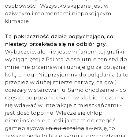
osobowości. Wszystko skąpane jest w
dziwnym i momentami niepokojącym
klimacie.
Ta pokraczność działa odpychająco, co
niestety przekłada się na odbiór gry.
Wybaczcie, ale nie jestem fanem tej grafiki
wyciągniętej z Painta. Absolutnie ten styl do
mnie nie przemawia i uznaje go za potężną
kulę u nogi. Nieprzyjemny do oglądania (a to
przecież w dużej mierze narracyjna gra!) i
ociężały w sterowaniu. Samo chodzenie - co
częste, bo poza nockami w klubie możemy
się wdawać w interakcje z mieszkańcami -
jest dość toporne. Wlecze się chłop
niemiłosiernie, a jeśli ja mam do czegoś
gameplayową
i nieuleczalną
awersję, to
zawsze będą to takie symulatory chodzenia.