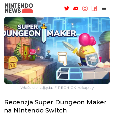
NAGRODY
NEWSY
RECENZJE
ARTYKUŁY
WSPARCIE
O NAS
Właściciel zdjęcia: FIRECHICK, rokaplay
Recenzja Super Dungeon Maker
na Nintendo Switch
ZALOGUJ