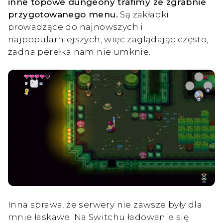
inne topowe dungeony trafimy ze zgrabnie
przygotowanego menu.
Są zakładki
prowadzące do najnowszych i
najpopularniejszych, więc zaglądając często,
żadna perełka nam nie umknie.
Inna sprawa, że serwery nie zawsze były dla
mnie łaskawe. Na Switchu ładowanie się