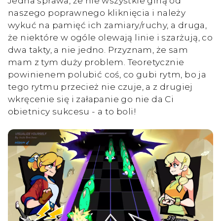
Jedna sprawa, że nie wszystkie giną od
naszego poprawnego kliknięcia i należy
wykuć na pamięć ich zamiary/ruchy, a druga,
że niektóre w ogóle olewają linie i szarżują, co
dwa takty, a nie jedno. Przyznam, że sam
mam z tym duży problem. Teoretycznie
powinienem polubić coś, co gubi rytm, bo ja
tego rytmu przecież nie czuje, a z drugiej
wkręcenie się i załapanie go nie da Ci
obietnicy sukcesu - a to boli!