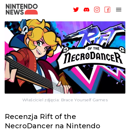
NAGRODY
NEWSY
RECENZJE
ARTYKUŁY
WSPARCIE
O NAS
Właściciel zdjęcia: Brace Yourself Games
Recenzja Rift of the
NecroDancer na Nintendo
ZALOGUJ