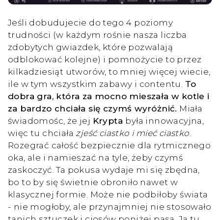
Jeśli dobudujecie do tego 4 poziomy
trudności (w każdym rośnie nasza liczba
zdobytych gwiazdek, które pozwalają
odblokować kolejne) i pomnożycie to przez
kilkadziesiąt utworów, to mniej więcej wiecie,
ile w tym wszystkim zabawy i contentu.
To
dobra gra, która za mocno mieszała w kotle i
za bardzo chciała się czymś wyróżnić.
Miała
świadomośc, że jej
Krypta
była innowacyjna,
więc tu chciała
zjeść ciastko i mieć ciastko
.
Rozegrać całość bezpiecznie dla rytmicznego
oka, ale i namieszać na tyle, żeby czymś
zaskoczyć. Ta pokusa wydaje mi się zbędna,
bo to by się świetnie obroniło nawet w
klasycznej formie. Może nie podbiłoby świata
- nie mogłoby, ale przynajmniej nie stosowało
tanich sztuczek i ciosów poniżej pasa. Ja tu