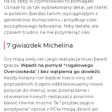
na to, żeby w czymkolwiek to pomagało.
Uznaje to za tak wybrakowany detal, jak literki
w polskim (bardzo tanim, wyciągniętym z
generatora) tłumaczeniu i przydługi czas
początkowego ładowania. Niby detale, ale
czasem trudno na nie przymknąć oko.
7 gwiazdek Michelina
Gry mają swój cel i jego realizacja musi bawić
gracza.
Wpadli na pomysł “rogalowego
Overcookeda” i bez wątpienia go dowieźli.
Każdy kolejny run będzie nieco inny od
poprzednich (często odblokowujemy nowe
pozycje do menu), więc powtarzanie i
otwieranie nowych restauracji powinno
bawić równie mocno. Te “przytłaczająco
pozytywne” opinie z PCta mogą dziwić po