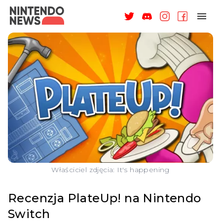
NAGRODY
NEWSY
RECENZJE
ARTYKUŁY
WSPARCIE
O NAS
Właściciel zdjęcia: It's happening
Recenzja PlateUp! na Nintendo
Switch
ZALOGUJ