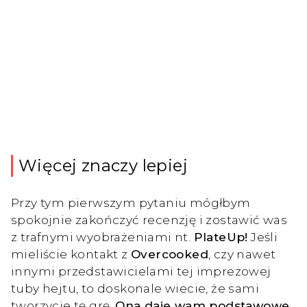
Więcej znaczy lepiej
Przy tym pierwszym pytaniu mógłbym
spokojnie zakończyć recenzję i zostawić was
z trafnymi wyobrażeniami nt.
PlateUp!
Jeśli
mieliście kontakt z
Overcooked
, czy nawet
innymi przedstawicielami tej imprezowej
tuby hejtu, to doskonale wiecie, że sami
tworzycie tę grę.
Ona daje wam podstawowe