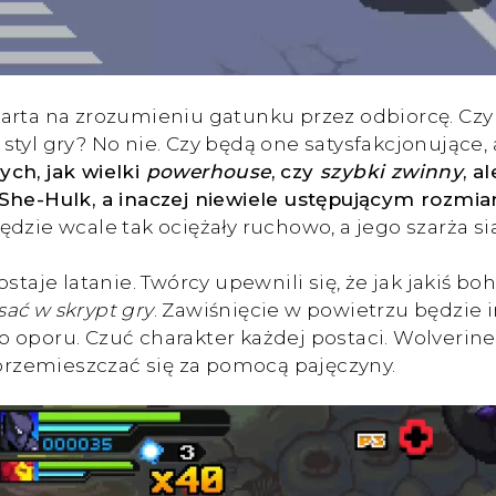
rta na zrozumieniu gatunku przez odbiorcę. Czy r
styl gry? No nie. Czy będą one satysfakcjonujące
ch, jak wielki
powerhouse
, czy
szybki zwinny
, a
 She-Hulk, a inaczej niewiele ustępującym rozmi
dzie wcale tak ociężały ruchowo, a jego szarża si
e latanie. Twórcy upewnili się, że jak jakiś bohat
sać w skrypt gry
. Zawiśnięcie w powietrzu będzie
zego oporu. Czuć charakter każdej postaci. Wolve
 przemieszczać się za pomocą pajęczyny.