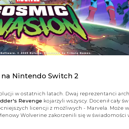
 na Nintendo Switch 2
ucji w ostatnich latach. Dwaj reprezentanci arch
edder's Revenge
kojarzyli wszyscy. Docenił cały ś
mocniejszych licencji z możliwych - Marvela. Moż
X-Menowy Wolverine zakorzenili się w świadomości 