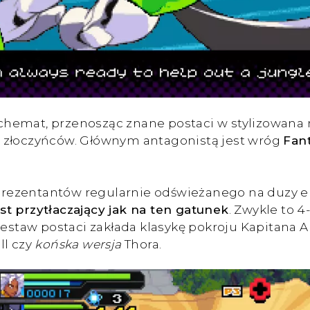
emat, przenosząc znane postaci w stylizowana na
h złoczyńców. Głównym antagonistą jest wróg
Fan
prezentantów regularnie odświeżanego na duzy 
st przytłaczający jak na ten gatunek
. Zwykle to 4
zestaw postaci zakłada klasykę pokroju Kapitana Am
ll czy
końska wersja
Thora.