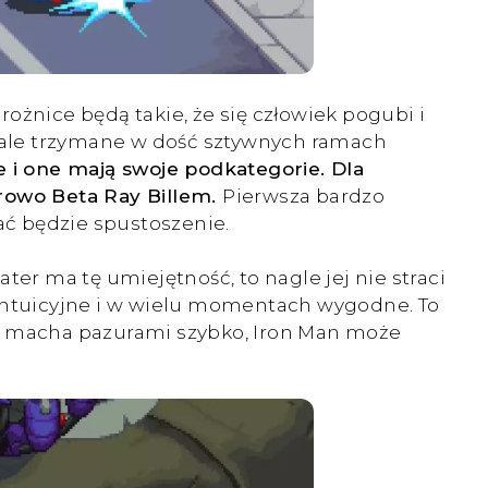
ożnice będą takie, że się człowiek pogubi i
, ale trzymane w dość sztywnych ramach
le i one mają swoje podkategorie. Dla
arowo Beta Ray Billem.
Pierwsza bardzo
ać będzie spustoszenie.
er ma tę umiejętność, to nagle jej nie straci
 intuicyjne i w wielu momentach wygodne. To
rine macha pazurami szybko, Iron Man może