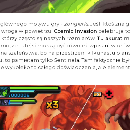
a głównego motywu gry -
żonglerki
. Jeśli ktoś zn
a wroga w powietrzu.
Cosmic Invasion
celebruje to
, którzy często są naszych rozmiarów.
Tu akurat m
mo, że tutejsi muszą być również wpisani w uni
ina szaleństwa, bo na przestrzeni kilkunastu plan
u, to pamiętam tylko Sentinela. Tam faktycznie był 
i nie wykoleiło to całego doświadczenia, ale eleme