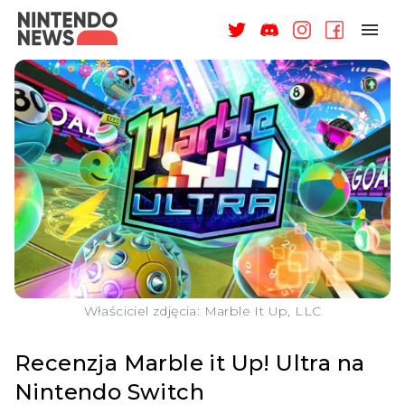
NAGRODY
NEWSY
RECENZJE
ARTYKUŁY
WSPARCIE
O NAS
Właściciel zdjęcia: Marble It Up, LLC
Recenzja Marble it Up! Ultra na
Nintendo Switch
ZALOGUJ