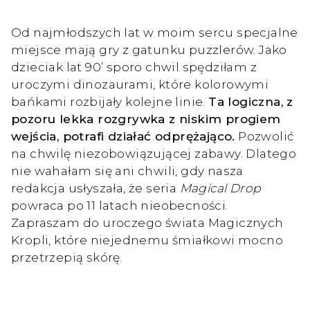
Od najmłodszych lat w moim sercu specjalne
miejsce mają gry z gatunku puzzlerów. Jako
dzieciak lat 90’ sporo chwil spędziłam z
uroczymi dinozaurami, które kolorowymi
bańkami rozbijały kolejne linie.
Ta logiczna, z
pozoru lekka rozgrywka z niskim progiem
wejścia, potrafi działać odprężająco.
Pozwolić
na chwilę niezobowiązującej zabawy. Dlatego
nie wahałam się ani chwili, gdy nasza
redakcja usłyszała, że seria
Magical Drop
powraca po 11 latach nieobecności.
Zapraszam do uroczego świata Magicznych
Kropli, które niejednemu śmiałkowi mocno
przetrzepią skórę.