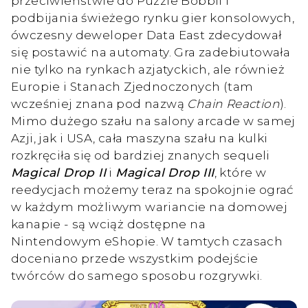
przeciwieństwie do Puzzle Bobbli i
podbijania świeżego rynku gier konsolowych,
ówczesny deweloper Data East zdecydował
się postawić na automaty. Gra zadebiutowała
nie tylko na rynkach azjatyckich, ale również
Europie i Stanach Zjednoczonych (tam
wcześniej znana pod nazwą
Chain Reaction
).
Mimo dużego szału na salony arcade w samej
Azji, jak i USA, cała maszyna szału na kulki
rozkręciła się od bardziej znanych sequeli
Magical Drop II
i
Magical Drop III
, które w
reedycjach możemy teraz na spokojnie ograć
w każdym możliwym wariancie na domowej
kanapie - są wciąż dostępne na
Nintendowym eShopie. W tamtych czasach
doceniano przede wszystkim podejście
twórców do samego sposobu rozgrywki.