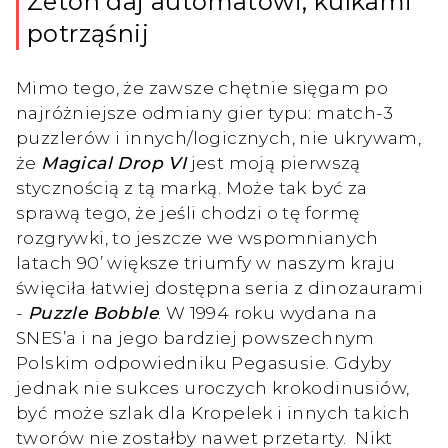
Żeton daj automatowi, kulkami
potrząśnij
Mimo tego, że zawsze chętnie sięgam po
najróżniejsze odmiany gier typu: match-3
puzzlerów i innych/logicznych, nie ukrywam,
że
Magical Drop VI
jest moją pierwszą
stycznością z tą marką. Może tak być za
sprawą tego, że jeśli chodzi o tę formę
rozgrywki, to jeszcze we wspomnianych
latach 90’ większe triumfy w naszym kraju
święciła łatwiej dostępna seria z dinozaurami
-
Puzzle Bobble
. W 1994 roku wydana na
SNES’a i na jego bardziej powszechnym
Polskim odpowiedniku Pegasusie. Gdyby
jednak nie sukces uroczych krokodinusiów,
być może szlak dla Kropelek i innych takich
tworów nie zostałby nawet przetarty. Nikt