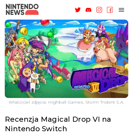
NAGRODY
NEWSY
RECENZJE
ARTYKUŁY
WSPARCIE
O NAS
Właściciel zdjęcia: Highball Games, Storm Trident S.A.
Recenzja Magical Drop VI na
Nintendo Switch
ZALOGUJ