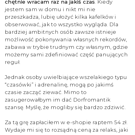
chętnie wracam raz na jakiś czas
. Kiedy
jestem sam w domu i nikt mi nie
przeszkadza, lubię ułożyć kilka kafelków i
obserwować, jak to wszystko wygląda. Dla
bardziej ambitnych osób zawsze istnieje
możliwość pokonywania własnych rekordów,
zabawa w trybie trudnym czy własnym, gdzie
możemy sami zdefiniować część panujących
reguł.
Jednak osoby uwielbiające wszelakiego typu
“czasówki” i adrenalinę, mogą po jakimś
czasie zacząć ziewać. Mimo to
zasugerowałbym im dać Dorfromantik
szansę. Myślę, że mogliby się bardzo zdziwić.
Za tą grę zapłaciłem w e-shopie raptem 54 zł.
Wydaje mi się to rozsądną ceną za relaks, jaki