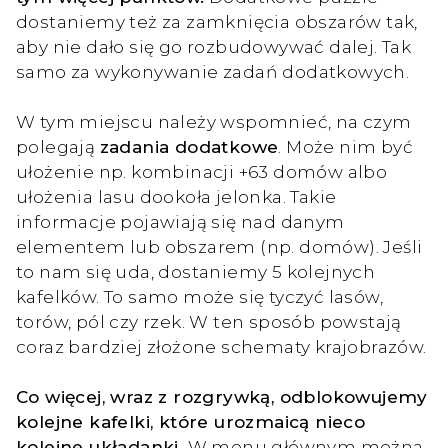
dostaniemy też za zamknięcia obszarów tak,
aby nie dało się go rozbudowywać dalej. Tak
samo za wykonywanie zadań dodatkowych.
W tym miejscu należy wspomnieć, na czym
polegają
zadania dodatkowe
. Może nim być
ułożenie np. kombinacji +63 domów albo
ułożenia lasu dookoła jelonka. Takie
informacje pojawiają się nad danym
elementem lub obszarem (np. domów). Jeśli
to nam się uda, dostaniemy 5 kolejnych
kafelków. To samo może się tyczyć lasów,
torów, pól czy rzek. W ten sposób powstają
coraz bardziej złożone schematy krajobrazów.
Co więcej, wraz z rozgrywką, odblokowujemy
kolejne kafelki, które urozmaicą nieco
kolejne układanki.
W menu głównym można