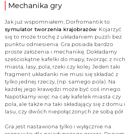
Mechanika gry
Jak już wspomniałem, Dorfromantik to
symulator tworzenia krajobrazów
. Kojarzyć
się to może trochę z układaniem puzzli bez
punktu odniesienia. Gra posiada bardzo
proste założenia i mechanikę. Dokładamy
sześciokątne kafelki do mapy, tworząc z nich
miasta, lasy, pola, rzeki czy kolej. Jeden taki
fragment układanki nie musi się składać z
tylko jednej rzeczy, (np. samego pola). Na
każdej jego krawędzi może być coś innego.
Napotkamy więc na cały kafelek miasta czy
pola, ale także na taki składający się z domu i
lasu, czy dwóch niepołączonych ze sobą pół
Gra jest nastawiona tylko i wyłącznie na
rozgrywkę dla pojedynczego gracza. Poziom