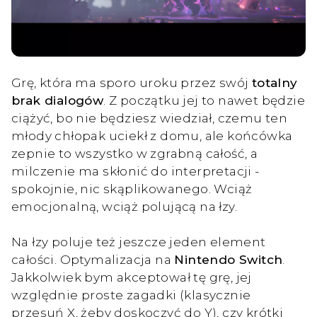
Grę, która ma sporo uroku przez swój
totalny
brak dialogów
. Z początku jej to nawet będzie
ciążyć, bo nie będziesz wiedział, czemu ten
młody chłopak uciekł z domu, ale końcówka
zepnie to wszystko w zgrabną całość, a
milczenie ma skłonić do interpretacji -
spokojnie, nic skąplikowanego. Wciąż
emocjonalną, wciąż polującą na łzy.
Na łzy poluje też jeszcze jeden element
całości. Optymalizacja na
Nintendo Switch
.
Jakkolwiek bym akceptował tę grę, jej
względnie proste zagadki (klasycznie
przesuń X, żeby doskoczyć do Y), czy krótki