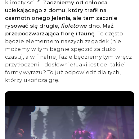
klimaty sci-fi. Z
aczniemy od chłopca
uciekającego z domu, który trafił na
osamotnionego jelenia, ale tam zacznie
rysować się drugie,
fioletowe
dno.
Maź
przepoczwarzająca florę i faunę.
To często
będzie elementem naszych zagadek (nie
możemy w tym bagnie spędzić za dużo
czasu), a w finalnej fazie będziemy tym wręcz
przytłoczeni - dosłownie! Jaki jest cel takiej
formy wyrazu? To już odpowiedź dla tych,
którzy ukończą grę.