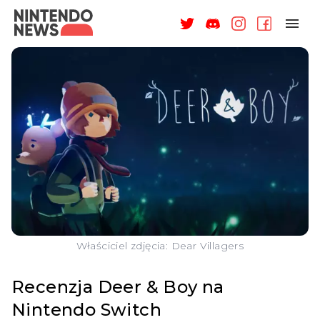
NAGRODY
NEWSY
RECENZJE
ARTYKUŁY
WSPARCIE
O NAS
Właściciel zdjęcia: Dear Villagers
Recenzja Deer & Boy na
Nintendo Switch
ZALOGUJ