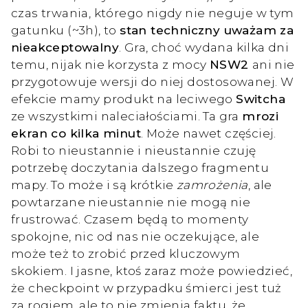
czas trwania, którego nigdy nie neguje w tym
gatunku (~3h), to
stan techniczny uważam za
nieakceptowalny
. Gra, choć wydana kilka dni
temu, nijak nie korzysta z mocy
NSW2
ani nie
przygotowuje wersji do niej dostosowanej. W
efekcie mamy produkt na leciwego
Switcha
ze wszystkimi naleciałościami. Ta gra
mrozi
ekran co kilka minut
. Może nawet częściej.
Robi to nieustannie i nieustannie czuję
potrzebę doczytania dalszego fragmentu
mapy. To może i są krótkie
zamrożenia
, ale
powtarzane nieustannie nie mogą nie
frustrować. Czasem będą to momenty
spokojne, nic od nas nie oczekujące, ale
może też to zrobić przed kluczowym
skokiem. I jasne, ktoś zaraz może powiedzieć,
że checkpoint w przypadku śmierci jest tuż
za rogiem, ale to nie zmienia faktu, że